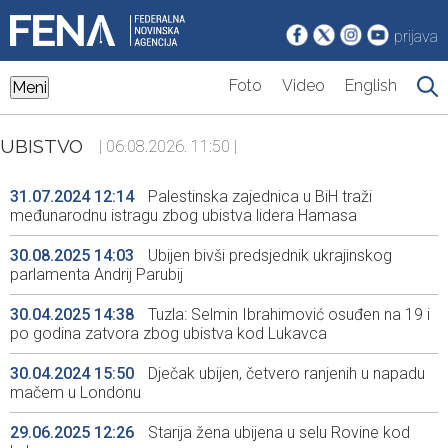
prijava
Foto
Video
English
Meni
UBISTVO
| 06.08.2026. 11:50 |
31.07.2024 12:14
Palestinska zajednica u BiH traži
međunarodnu istragu zbog ubistva lidera Hamasa
30.08.2025 14:03
Ubijen bivši predsjednik ukrajinskog
parlamenta Andrij Parubij
30.04.2025 14:38
Tuzla: Selmin Ibrahimović osuđen na 19 i
po godina zatvora zbog ubistva kod Lukavca
30.04.2024 15:50
Dječak ubijen, četvero ranjenih u napadu
mačem u Londonu
29.06.2025 12:26
Starija žena ubijena u selu Rovine kod