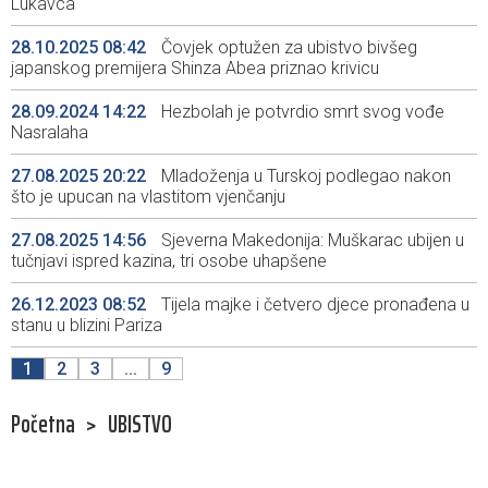
Lukavca
28.10.2025 08:42
Čovjek optužen za ubistvo bivšeg
japanskog premijera Shinza Abea priznao krivicu
28.09.2024 14:22
Hezbolah je potvrdio smrt svog vođe
Nasralaha
27.08.2025 20:22
Mladoženja u Turskoj podlegao nakon
što je upucan na vlastitom vjenčanju
27.08.2025 14:56
Sjeverna Makedonija: Muškarac ubijen u
tučnjavi ispred kazina, tri osobe uhapšene
26.12.2023 08:52
Tijela majke i četvero djece pronađena u
stanu u blizini Pariza
1
2
3
...
9
Početna
>
UBISTVO