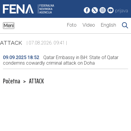
prijava
Foto
Video
English
Meni
ATTACK
| 07.08.2026. 09:41 |
09.09.2025 18:52
Qatar Embassy in BiH: State of Qatar
condemns cowardly criminal attack on Doha
Početna
>
ATTACK