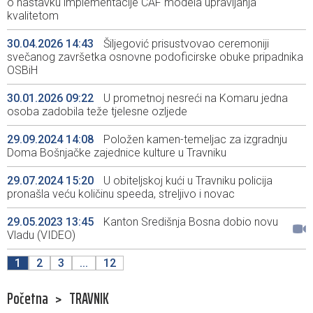
o nastavku implementacije CAF modela upravljanja
kvalitetom
30.04.2026 14:43
Šiljegović prisustvovao ceremoniji
svečanog završetka osnovne podoficirske obuke pripadnika
OSBiH
30.01.2026 09:22
U prometnoj nesreći na Komaru jedna
osoba zadobila teže tjelesne ozljede
29.09.2024 14:08
Položen kamen-temeljac za izgradnju
Doma Bošnjačke zajednice kulture u Travniku
29.07.2024 15:20
U obiteljskoj kući u Travniku policija
pronašla veću količinu speeda, streljivo i novac
29.05.2023 13:45
Kanton Središnja Bosna dobio novu
Vladu (VIDEO)
1
2
3
...
12
Početna
>
TRAVNIK