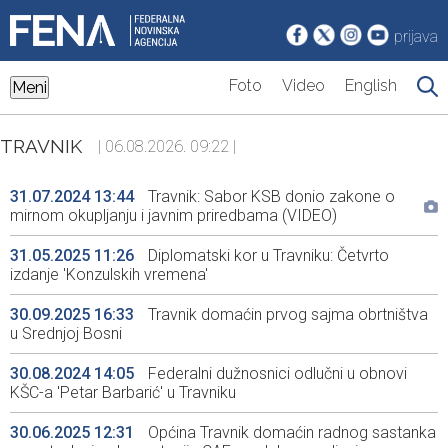
prijava
Foto
Video
English
Meni
TRAVNIK
| 06.08.2026. 09:22 |
31.07.2024 13:44
Travnik: Sabor KSB donio zakone o
mirnom okupljanju i javnim priredbama (VIDEO)
31.05.2025 11:26
Diplomatski kor u Travniku: Četvrto
izdanje 'Konzulskih vremena'
30.09.2025 16:33
Travnik domaćin prvog sajma obrtništva
u Srednjoj Bosni
30.08.2024 14:05
Federalni dužnosnici odlučni u obnovi
KŠC-a 'Petar Barbarić' u Travniku
30.06.2025 12:31
Općina Travnik domaćin radnog sastanka