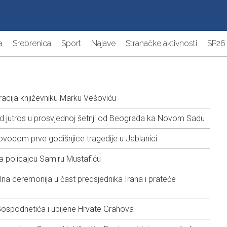
a
Srebrenica
Sport
Najave
Stranačke aktivnosti
SP26
cija književniku Marku Vešoviću
od jutros u prosvjednoj šetnji od Beograda ka Novom Sadu
dom prve godišnjice tragedije u Jablanici
 policajcu Samiru Mustafiću
a ceremonija u čast predsjednika Irana i prateće
spodnetića i ubijene Hrvate Grahova