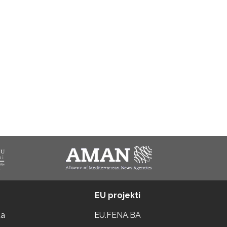
EU projekti
ta
EU.FENA.BA