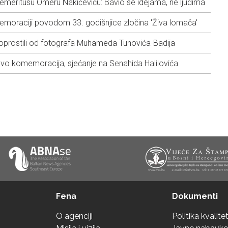
meritusu Omeru Nakičeviću: Bavio se idejama, ne ljudima
emoraciji povodom 33. godišnjice zločina 'Živa lomača'
prostili od fotografa Muhameda Tunovića-Badija
o komemoracija, sjećanje na Senahida Halilovića
Fena
Dokumenti
O agenciji
Politika kvalite