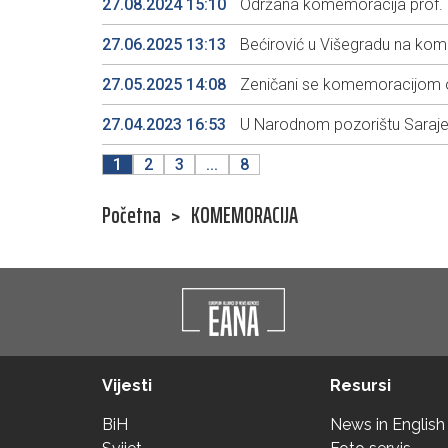
27.08.2024 15:10
Održana komemoracija prof. e
27.06.2025 13:13
Bećirović u Višegradu na kom
27.05.2025 14:08
Zeničani se komemoracijom o
27.04.2023 16:53
U Narodnom pozorištu Sarajev
1
2
3
...
8
Početna
>
KOMEMORACIJA
Vijesti
Resursi
BiH
News in English