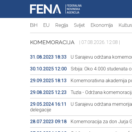
BiH
EU
Regija
Svijet
Ekonomija
Kultur
KOMEMORACIJA
| 07.08.2026. 12:08 |
31.08.2023 18:33
U Sarajevu održana komemora
30.10.2025 12:00
Srbija: Oko 4.000 studenata 
29.09.2025 18:13
Komemorativna akademija povo
29.08.2025 12:23
Tuzla - Održana komemoracija
29.05.2024 16:11
U Sarajevu održana memorijaln
delegacije
28.07.2023 09:18
Komemoracija za don Jurja Go