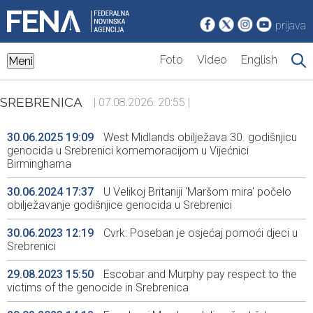
prijava
Foto
Video
English
Meni
SREBRENICA
| 07.08.2026. 20:55 |
30.06.2025 19:09
West Midlands obilježava 30. godišnjicu
genocida u Srebrenici komemoracijom u Vijećnici
Birminghama
30.06.2024 17:37
U Velikoj Britaniji 'Maršom mira' počelo
obilježavanje godišnjice genocida u Srebrenici
30.06.2023 12:19
Cvrk: Poseban je osjećaj pomoći djeci u
Srebrenici
29.08.2023 15:50
Escobar and Murphy pay respect to the
victims of the genocide in Srebrenica