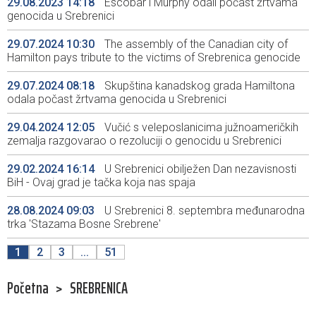
29.08.2023 14:18
Escobar i Murphy odali počast žrtvama
genocida u Srebrenici
29.07.2024 10:30
The assembly of the Canadian city of
Hamilton pays tribute to the victims of Srebrenica genocide
29.07.2024 08:18
Skupština kanadskog grada Hamiltona
odala počast žrtvama genocida u Srebrenici
29.04.2024 12:05
Vučić s veleposlanicima južnoameričkih
zemalja razgovarao o rezoluciji o genocidu u Srebrenici
29.02.2024 16:14
U Srebrenici obilježen Dan nezavisnosti
BiH - Ovaj grad je tačka koja nas spaja
28.08.2024 09:03
U Srebrenici 8. septembra međunarodna
trka 'Stazama Bosne Srebrene'
1
2
3
...
51
Početna
>
SREBRENICA