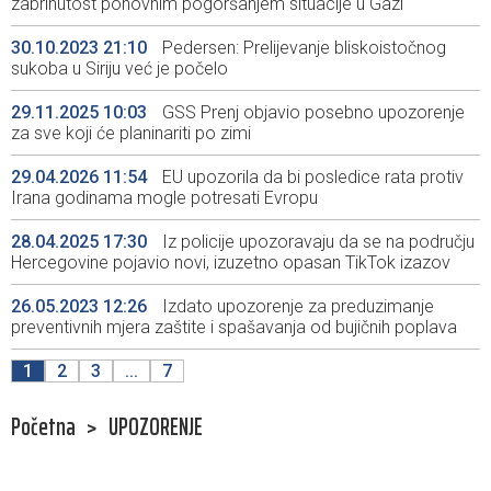
zabrinutost ponovnim pogoršanjem situacije u Gazi
30.10.2023 21:10
Pedersen: Prelijevanje bliskoistočnog
sukoba u Siriju već je počelo
29.11.2025 10:03
GSS Prenj objavio posebno upozorenje
za sve koji će planinariti po zimi
29.04.2026 11:54
EU upozorila da bi posledice rata protiv
Irana godinama mogle potresati Evropu
28.04.2025 17:30
Iz policije upozoravaju da se na području
Hercegovine pojavio novi, izuzetno opasan TikTok izazov
26.05.2023 12:26
Izdato upozorenje za preduzimanje
preventivnih mjera zaštite i spašavanja od bujičnih poplava
1
2
3
...
7
Početna
>
UPOZORENJE