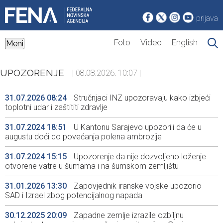
prijava
Foto
Video
English
Meni
UPOZORENJE
| 08.08.2026. 10:07 |
31.07.2026 08:24
Stručnjaci INZ upozoravaju kako izbjeći
toplotni udar i zaštititi zdravlje
31.07.2024 18:51
U Kantonu Sarajevo upozorili da će u
augustu doći do povećanja polena ambrozije
31.07.2024 15:15
Upozorenje da nije dozvoljeno loženje
otvorene vatre u šumama i na šumskom zemljištu
31.01.2026 13:30
Zapovjednik iranske vojske upozorio
SAD i Izrael zbog potencijalnog napada
30.12.2025 20:09
Zapadne zemlje izrazile ozbiljnu