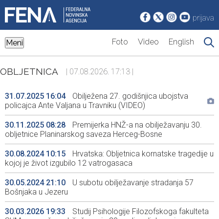
prijava
Foto
Video
English
Meni
OBLJETNICA
| 07.08.2026. 17:13 |
31.07.2025 16:04
Obilježena 27. godišnjica ubojstva
policajca Ante Valjana u Travniku (VIDEO)
30.11.2025 08:28
Premijerka HNŽ-a na obilježavanju 30.
obljetnice Planinarskog saveza Herceg-Bosne
30.08.2024 10:15
Hrvatska: Obljetnica kornatske tragedije u
kojoj je život izgubilo 12 vatrogasaca
30.05.2024 21:10
U subotu obilježavanje stradanja 57
Bošnjaka u Jezeru
30.03.2026 19:33
Studij Psihologije Filozofskoga fakulteta