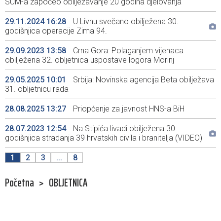
SUM-a započeo obilježavanje 20 godina djelovanja
29.11.2024 16:28
U Livnu svečano obilježena 30.
godišnjica operacije Zima 94.
29.09.2023 13:58
Crna Gora: Polaganjem vijenaca
obilježena 32. obljetnica uspostave logora Morinj
29.05.2025 10:01
Srbija: Novinska agencija Beta obilježava
31. obljetnicu rada
28.08.2025 13:27
Priopćenje za javnost HNS-a BiH
28.07.2023 12:54
Na Stipića livadi obilježena 30.
godišnjica stradanja 39 hrvatskih civila i branitelja (VIDEO)
1
2
3
...
8
Početna
>
OBLJETNICA