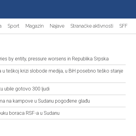
a
Sport
Magazin
Najave
Stranačke aktivnosti
SFF
ies by entity, pressure worsens in Republika Srpska
 u teškoj krizi slobode medija, u BiH posebno teško stanje
 ubile gotovo 300 ljudi
dima na kampove u Sudanu pogođene glađu
obuku boraca RSF-a u Sudanu