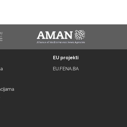
EU projekti
ta
EU.FENA.BA
acijama
a