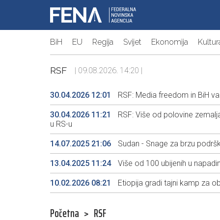
BiH
EU
Regija
Svijet
Ekonomija
Kultur
RSF
| 09.08.2026. 14:20 |
30.04.2026 12:01
RSF: Media freedom in BiH var
30.04.2026 11:21
RSF: Više od polovine zemalja
u RS-u
14.07.2025 21:06
Sudan - Snage za brzu podršku
13.04.2025 11:24
Više od 100 ubijenih u napa
10.02.2026 08:21
Etiopija gradi tajni kamp za 
Početna
>
RSF