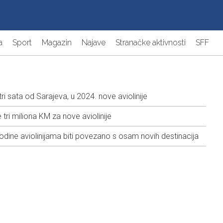
a
Sport
Magazin
Najave
Stranačke aktivnosti
SFF
i sata od Sarajeva, u 2024. nove aviolinije
ri miliona KM za nove aviolinije
odine aviolinijama biti povezano s osam novih destinacija