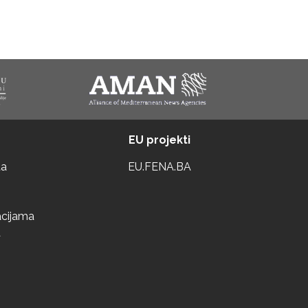
EU projekti
ta
EU.FENA.BA
acijama
a