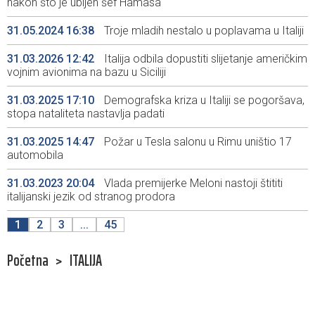
nakon što je ubijen šef Hamasa
31.05.2024 16:38
Troje mladih nestalo u poplavama u Italiji
31.03.2026 12:42
Italija odbila dopustiti slijetanje američkim
vojnim avionima na bazu u Siciliji
31.03.2025 17:10
Demografska kriza u Italiji se pogoršava,
stopa nataliteta nastavlja padati
31.03.2025 14:47
Požar u Tesla salonu u Rimu uništio 17
automobila
31.03.2023 20:04
Vlada premijerke Meloni nastoji štititi
italijanski jezik od stranog prodora
1
2
3
...
45
Početna
>
ITALIJA