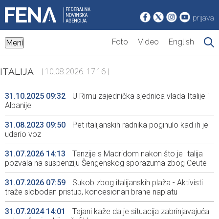
prijava
Foto
Video
English
Meni
ITALIJA
| 10.08.2026. 17:16 |
31.10.2025 09:32
U Rimu zajednička sjednica vlada Italije i
Albanije
31.08.2023 09:50
Pet italijanskih radnika poginulo kad ih je
udario voz
31.07.2026 14:13
Tenzije s Madridom nakon što je Italija
pozvala na suspenziju Šengenskog sporazuma zbog Ceute
31.07.2026 07:59
Sukob zbog italijanskih plaža - Aktivisti
traže slobodan pristup, koncesionari brane naplatu
31.07.2024 14:01
Tajani kaže da je situacija zabrinjavajuća