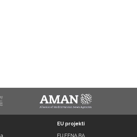
EU projekti
ta
EU.FENA.BA