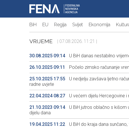
BiH
EU
Regija
Svijet
Ekonomija
Kultur
VRIJEME
| 07.08.2026. 11:21 |
30.08.2025 09:14
U BiH danas nestabilno vrijem
26.10.2025 09:11
Počelo zimsko računanje vre
25.10.2025 17:55
U nedjelju zavšava ljetno rač
radne uvjete
22.04.2024 08:27
U većem dijelu Hercegovine i 
21.10.2023 09:14
U BiH jutros oblačno s kišom 
dijelu dana
19.04.2025 11:22
U BiH do kraja dana sunčano,