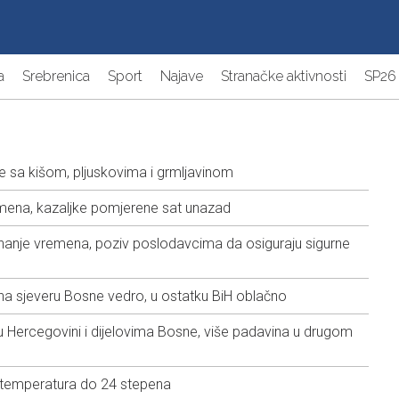
a
Srebrenica
Sport
Najave
Stranačke aktivnosti
SP26
e sa kišom, pljuskovima i grmljavinom
mena, kazaljke pomjerene sat unazad
unanje vremena, poziv poslodavcima da osiguraju sigurne
na sjeveru Bosne vedro, u ostatku BiH oblačno
u Hercegovini i dijelovima Bosne, više padavina u drugom
 temperatura do 24 stepena