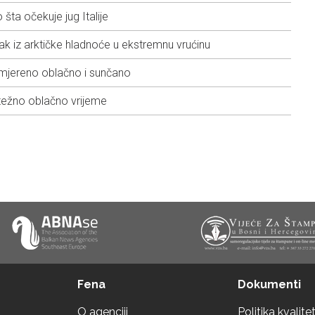
šta očekuje jug Italije
k iz arktičke hladnoće u ekstremnu vrućinu
umjereno oblačno i sunčano
težno oblačno vrijeme
Fena
Dokumenti
O agenciji
Politika kvalite