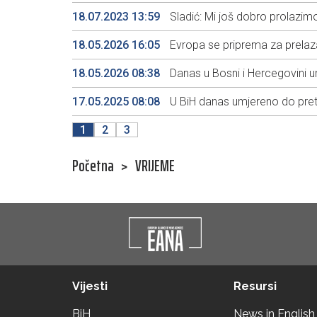
18.07.2023 13:59
Sladić: Mi još dobro prolazimo 
18.05.2026 16:05
Evropa se priprema za prelaza
18.05.2026 08:38
Danas u Bosni i Hercegovini 
17.05.2025 08:08
U BiH danas umjereno do pre
1
2
3
Početna
>
VRIJEME
Vijesti
Resursi
BiH
News in English