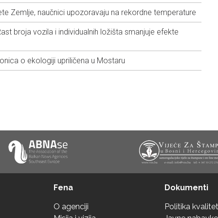
anete Zemlje, naučnici upozoravaju na rekordne temperature
t broja vozila i individualnih ložišta smanjuje efekte
ica o ekologiji upriličena u Mostaru
Fena
Dokumenti
O agenciji
Politika kvalite