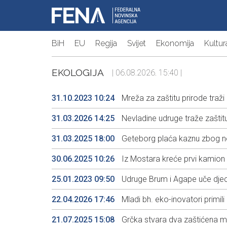
BiH
EU
Regija
Svijet
Ekonomija
Kultur
EKOLOGIJA
| 06.08.2026. 15:40 |
31.10.2023 10:24
Mreža za zaštitu prirode traži
31.03.2026 14:25
Nevladine udruge traže zaštitu
31.03.2025 18:00
Geteborg plaća kaznu zbog neis
30.06.2025 10:26
Iz Mostara kreće prvi kamion
25.01.2023 09:50
Udruge Brum i Agape uče djecu 
22.04.2026 17:46
Mladi bh. eko-inovatori primi
21.07.2025 15:08
Grčka stvara dva zaštićena m