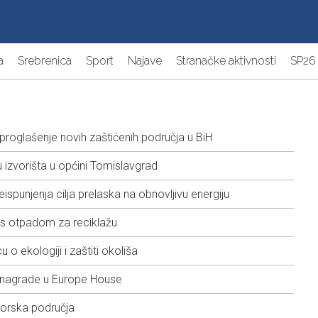
a
Srebrenica
Sport
Najave
Stranačke aktivnosti
SP26
 proglašenje novih zaštićenih područja u BiH
 izvorišta u općini Tomislavgrad
punjenja cilja prelaska na obnovljivu energiju
 s otpadom za reciklažu
o ekologiji i zaštiti okoliša
li nagrade u Europe House
orska područja