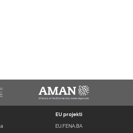
EU projekti
ta
EU.FENA.BA