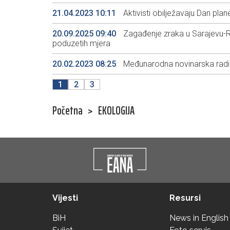
21.04.2023 10:11
Aktivisti obilježavaju Dan pl
20.09.2025 09:40
Zagađenje zraka u Sarajevu-Ras
poduzetih mjera
20.02.2023 08:25
Međunarodna novinarska radion
1
2
3
Početna
>
EKOLOGIJA
Vijesti
Resursi
BiH
News in English