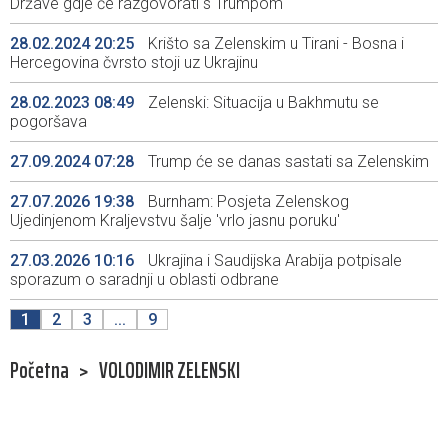
Države gdje će razgovorati s Trumpom
28.02.2024 20:25
Krišto sa Zelenskim u Tirani - Bosna i
Hercegovina čvrsto stoji uz Ukrajinu
28.02.2023 08:49
Zelenski: Situacija u Bakhmutu se
pogoršava
27.09.2024 07:28
Trump će se danas sastati sa Zelenskim
27.07.2026 19:38
Burnham: Posjeta Zelenskog
Ujedinjenom Kraljevstvu šalje 'vrlo jasnu poruku'
27.03.2026 10:16
Ukrajina i Saudijska Arabija potpisale
sporazum o saradnji u oblasti odbrane
1
2
3
...
9
Početna
>
VOLODIMIR ZELENSKI