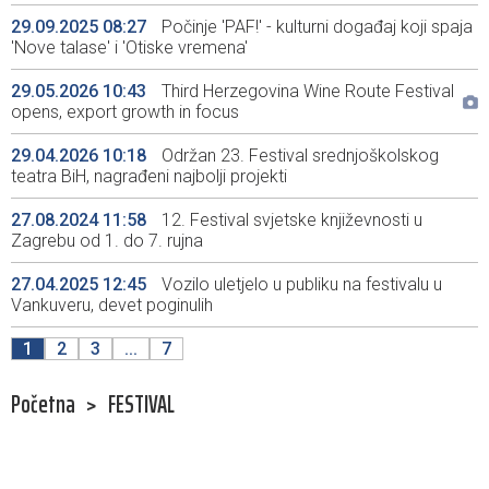
29.09.2025 08:27
Počinje 'PAF!' - kulturni događaj koji spaja
'Nove talase' i 'Otiske vremena'
29.05.2026 10:43
Third Herzegovina Wine Route Festival
opens, export growth in focus
29.04.2026 10:18
Održan 23. Festival srednjoškolskog
teatra BiH, nagrađeni najbolji projekti
27.08.2024 11:58
12. Festival svjetske književnosti u
Zagrebu od 1. do 7. rujna
27.04.2025 12:45
Vozilo uletjelo u publiku na festivalu u
Vankuveru, devet poginulih
1
2
3
...
7
Početna
>
FESTIVAL