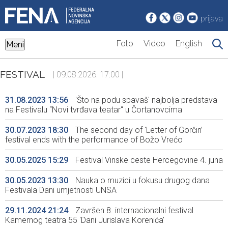
prijava
Foto
Video
English
Meni
FESTIVAL
| 09.08.2026. 17:00 |
31.08.2023 13:56
'Što na podu spavaš' najbolja predstava
na Festivalu “Novi tvrđava teatar“ u Čortanovcima
30.07.2023 18:30
The second day of 'Letter of Gorčin’
festival ends with the performance of Božo Vrećo
30.05.2025 15:29
Festival Vinske ceste Hercegovine 4. juna
30.05.2023 13:30
Nauka o muzici u fokusu drugog dana
Festivala Dani umjetnosti UNSA
29.11.2024 21:24
Završen 8. internacionalni festival
Kamernog teatra 55 'Dani Jurislava Korenića'