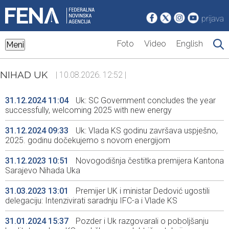
prijava
Foto
Video
English
Meni
NIHAD UK
| 10.08.2026. 12:52 |
31.12.2024 11:04
Uk: SC Government concludes the year
successfully, welcoming 2025 with new energy
31.12.2024 09:33
Uk: Vlada KS godinu završava uspješno,
2025. godinu dočekujemo s novom energijom
31.12.2023 10:51
Novogodišnja čestitka premijera Kantona
Sarajevo Nihada Uka
31.03.2023 13:01
Premijer UK i ministar Dedović ugostili
delegaciju: Intenzivirati saradnju IFC-a i Vlade KS
31.01.2024 15:37
Pozder i Uk razgovarali o poboljšanju