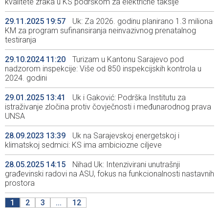
kvalitete zraka u KS podrškom za električne taksije
29.11.2025 19:57
Uk: Za 2026. godinu planirano 1.3 miliona
KM za program sufinansiranja neinvazivnog prenatalnog
testiranja
29.10.2024 11:20
Turizam u Kantonu Sarajevo pod
nadzorom inspekcije: Više od 850 inspekcijskih kontrola u
2024. godini
29.01.2025 13:41
Uk i Gaković: Podrška Institutu za
istraživanje zločina protiv čovječnosti i međunarodnog prava
UNSA
28.09.2023 13:39
Uk na Sarajevskoj energetskoj i
klimatskoj sedmici: KS ima ambiciozne ciljeve
28.05.2025 14:15
Nihad Uk: Intenzivirani unutrašnji
građevinski radovi na ASU, fokus na funkcionalnosti nastavnih
prostora
1
2
3
...
12