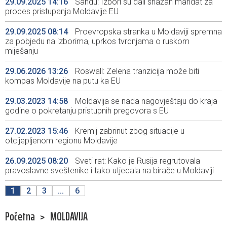
29.09.2025 14:16
Sandu: Izbori su dali snažan mandat za
proces pristupanja Moldavije EU
29.09.2025 08:14
Proevropska stranka u Moldaviji spremna
za pobjedu na izborima, uprkos tvrdnjama o ruskom
miješanju
29.06.2026 13:26
Roswall: Zelena tranzicija može biti
kompas Moldavije na putu ka EU
29.03.2023 14:58
Moldavija se nada nagovještaju do kraja
godine o pokretanju pristupnih pregovora s EU
27.02.2023 15:46
Kremlj zabrinut zbog situacije u
otcijepljenom regionu Moldavije
26.09.2025 08:20
Sveti rat: Kako je Rusija regrutovala
pravoslavne sveštenike i tako utjecala na birače u Moldaviji
1
2
3
...
6
Početna
>
MOLDAVIJA