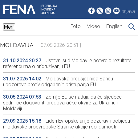
prijava
Foto
Video
English
Meni
MOLDAVIJA
| 07.08.2026. 20:51 |
31.10.2024 20:27
Ustavni sud Moldavije potvrdio rezultate
referenduma o pridruživanju EU
31.07.2026 14:02
Moldavska predsjednica Sandu
upozorava protiv odgađanja pristupanja EU
30.05.2024 07:53
Zemlje EU se nadaju da će sljedeće
sedmice dogovoriti pregovaračke okvire za Ukrajinu i
Moldaviju
29.09.2025 15:18
Lideri Evropske unije pozdravili pobjedu
moldavske proevropske Stranke akcije i solidarnosti