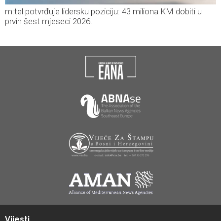
m:tel potvrđuje lidersku poziciju: 43 miliona KM dobiti u
prvih šest mjeseci 2026.
Vijesti