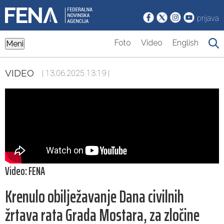
prijava
Foto
Video
English
Meni
VIDEO
| 13.06.2025 13:19 |
Video: FENA
Krenulo obilježavanje Dana civilnih
žrtava rata Grada Mostara, za zločine