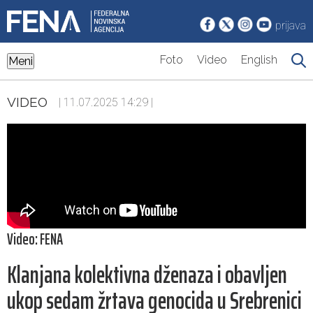
prijava
Foto
Video
English
Meni
VIDEO
| 11.07.2025 14:29 |
Video: FENA
Klanjana kolektivna dženaza i obavljen
ukop sedam žrtava genocida u Srebrenici