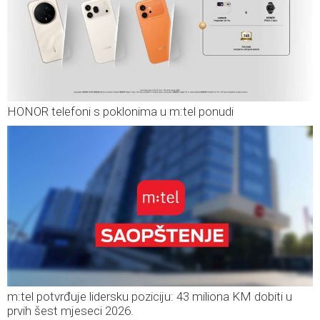
HONOR telefoni s poklonima u m:tel ponudi
m:tel potvrđuje lidersku poziciju: 43 miliona KM dobiti u
prvih šest mjeseci 2026.