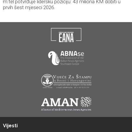
m:tel potvrđuje lidersku poziciju: 43 miliona KM dobiti u
prvih šest mjeseci 2026.
Vijesti