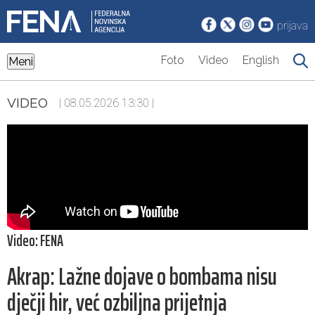
prijava
Foto
Video
English
Meni
VIDEO
| 08.05.2026 13:30 |
Video: FENA
Akrap: Lažne dojave o bombama nisu
dječji hir, već ozbiljna prijetnja