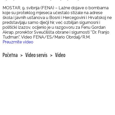
MOSTAR, 9. svibnja (FENA) – Lažne dojave o bombama
koje su proteklog mjeseca učestalo stizale na adrese
škola i javnih ustanova u Bosni i Hercegovini i Hrvatskoj ne
predstavljaju samo dječji hir, već ozbiljan sigurnosni i
politički izazov, ocijenio je u razgovoru za Fenu Gordan
Akrap, prorektor Sveučilišta obrane i sigurnosti ''Dr. Franjo
Tuđman''. Video FENA/ES/Mario Obrdalj/R.M.
Preuzmite video
Početna
>
Video servis
>
Video