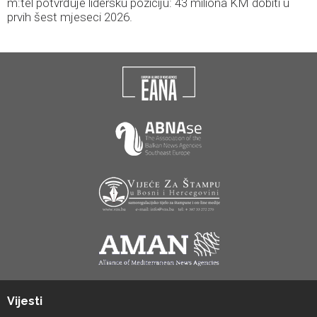
m:tel potvrđuje lidersku poziciju: 43 miliona KM dobiti u
prvih šest mjeseci 2026.
Vijesti