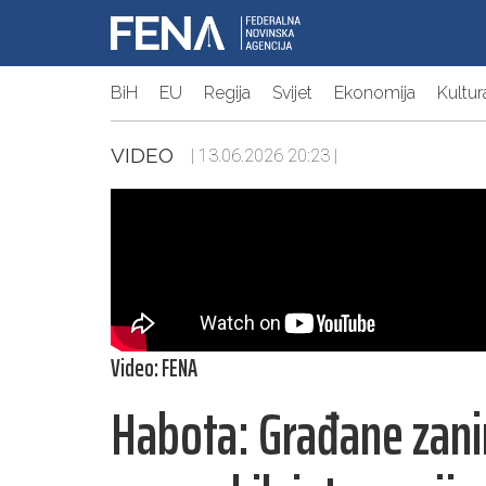
BiH
EU
Regija
Svijet
Ekonomija
Kultur
VIDEO
| 13.06.2026 20:23 |
Video: FENA
Habota: Građane zani