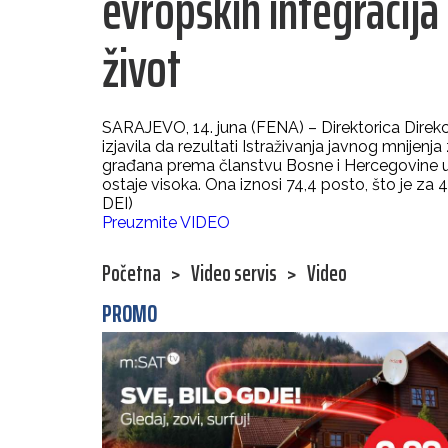
evropskih integracija
život
SARAJEVO, 14. juna (FENA) – Direktorica Direkci
izjavila da rezultati Istraživanja javnog mnijen
građana prema članstvu Bosne i Hercegovine u E
ostaje visoka. Ona iznosi 74,4 posto, što je za 
DEI)
Preuzmite VIDEO
Početna
>
Video servis
>
Video
PROMO