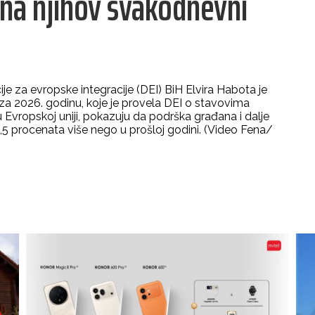
 na njihov svakodnevni
je za evropske integracije (DEI) BiH Elvira Habota je
ja za 2026. godinu, koje je provela DEI o stavovima
vropskoj uniji, pokazuju da podrška građana i dalje
4,5 procenata više nego u prošloj godini. (Video Fena/