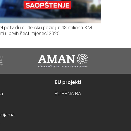
el potvrđuje lidersku poziciju: 43 miliona KM
iti u prvih šest mjeseci 2026.
EU projekti
ta
EU.FENA.BA
acijama
a