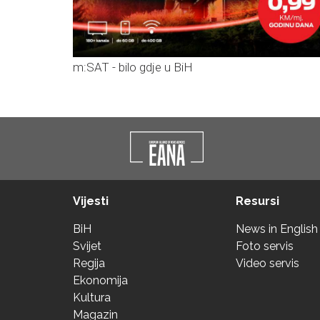
m:SAT - bilo gdje u BiH
Vijesti
Resursi
BiH
News in English
Svijet
Foto servis
Regija
Video servis
Ekonomija
Kultura
Magazin