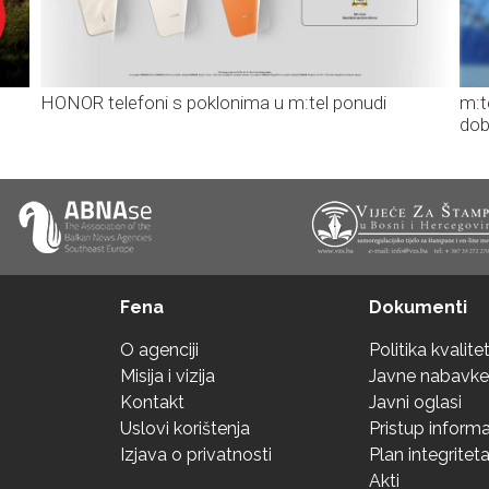
HONOR telefoni s poklonima u m:tel ponudi
m:t
dob
Fena
Dokumenti
O agenciji
Politika kvalite
Misija i vizija
Javne nabavke
Kontakt
Javni oglasi
Uslovi korištenja
Pristup inform
Izjava o privatnosti
Plan integritet
Akti