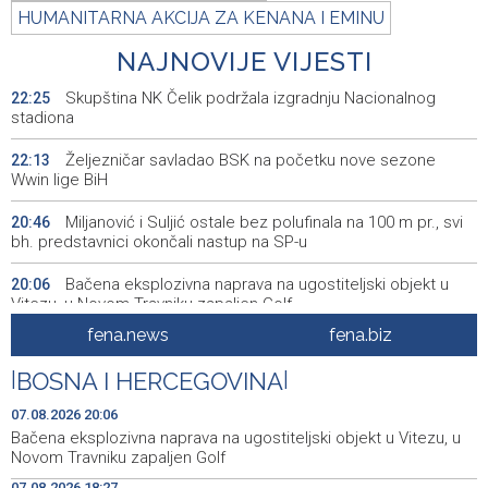
HUMANITARNA AKCIJA ZA KENANA I EMINU
NAJNOVIJE VIJESTI
Skupština NK Čelik podržala izgradnju Nacionalnog
22:25
stadiona
Željezničar savladao BSK na početku nove sezone
22:13
Wwin lige BiH
Miljanović i Suljić ostale bez polufinala na 100 m pr., svi
20:46
bh. predstavnici okončali nastup na SP-u
Bačena eksplozivna naprava na ugostiteljski objekt u
20:06
Vitezu, u Novom Travniku zapaljen Golf
fena.news
fena.biz
Galerija ULUPUBiH otvara novu izlagačku sezonu,
20:01
predstavlja novi izlagački program
|
BOSNA I HERCEGOVINA
|
Faris Dževahirić novi nogometaš Veleža
19:44
07.08.2026 20:06
Bačena eksplozivna naprava na ugostiteljski objekt u Vitezu, u
Announcement of events for Saturday, 8 August 2026
19:21
Novom Travniku zapaljen Golf
07.08.2026 18:27