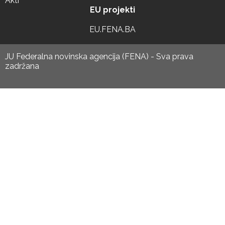
Akti
EU projekti
EU.FENA.BA
JU Federalna novinska agencija (FENA) - Sva prava
zadržana