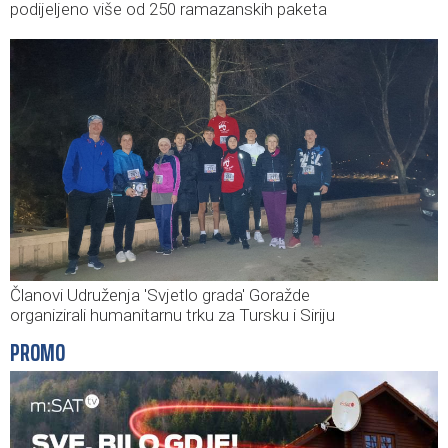
podijeljeno više od 250 ramazanskih paketa
Članovi Udruženja 'Svjetlo grada' Goražde
organizirali humanitarnu trku za Tursku i Siriju
PROMO