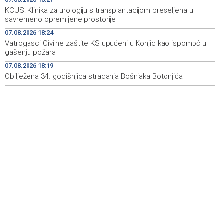
Rudari Milanovića ubijedili da ode kući, Memčić se već
19:10
KCUS: Klinika za urologiju s transplantacijom preseljena u
ponovo vratio u jamu 'Raspotočje'
savremeno opremljene prostorije
Sarajevo Film Festival presents Kinoscope and
19:03
07.08.2026 18:24
Kinoscope Surreal programs
Vatrogasci Civilne zaštite KS upućeni u Konjic kao ispomoć u
gašenju požara
Najave događaja za 8. 8. 2026. godine (subota)
19:00
07.08.2026 18:19
Obilježena 34. godišnjica stradanja Bošnjaka Botonjića