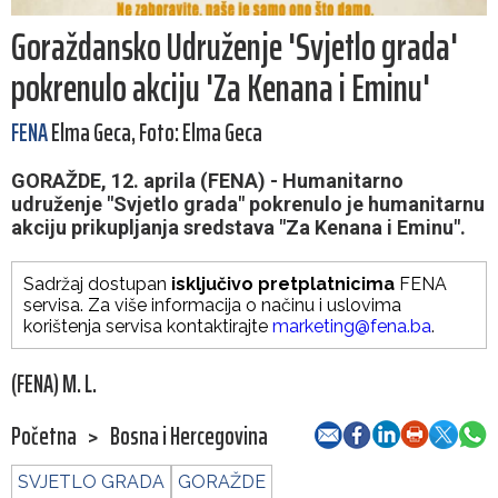
Goraždansko Udruženje 'Svjetlo grada'
pokrenulo akciju 'Za Kenana i Eminu'
FENA
Elma Geca, Foto: Elma Geca
GORAŽDE, 12. aprila (FENA) - Humanitarno
udruženje "Svjetlo grada" pokrenulo je humanitarnu
akciju prikupljanja sredstava "Za Kenana i Eminu".
Sadržaj dostupan
isključivo pretplatnicima
FENA
servisa. Za više informacija o načinu i uslovima
korištenja servisa kontaktirajte
marketing@fena.ba
.
(FENA) M. L.
Početna
>
Bosna i Hercegovina
SVJETLO GRADA
GORAŽDE