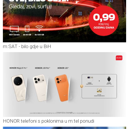
m:SAT - bilo gdje u BiH
HONOR telefoni s poklonima u m:tel ponudi