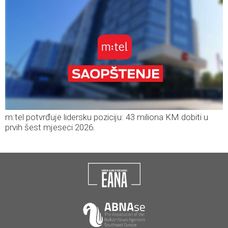
m:tel potvrđuje lidersku poziciju: 43 miliona KM dobiti u
prvih šest mjeseci 2026.