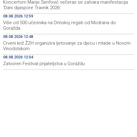
Iran 'vrlo blizu' dogovora s Omanom o novoj Hormuškoj
18:09
Koncertom Marije Šerifović večeras se zatvara manifestacija
brodskoj ruti
'Dani dijaspore Travnik 2026'
08.08.2026 12:59
Koncertom Marije Šerifović večeras se zatvara
18:05
Više od 500 učesnika na Drinskoj regati od Modrana do
manifestacija 'Dani dijaspore Travnik 2026'
Goražda
Kod mosta Brčko - Gunja pronađene kosti, vještaci
17:26
08.08.2026 12:48
sudske medicine utvrđuju porijeklo
Crveni križ ŽZH organizira ljetovanje za djecu i mlade u Novom
Vinodolskom
'Pekijada' u Varešu okupila 37 ekipa iz četiri države
17:15
08.08.2026 12:04
regiona
Zatvoren Festival prijateljstva u Goraždu