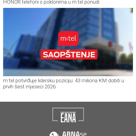
HONOR telefoni s poklonima u m:tel ponudi
m:tel potvrđuje lidersku poziciju: 43 miliona KM dobiti u
prvih šest mjeseci 2026.