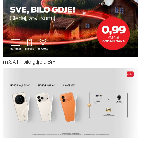
m:SAT - bilo gdje u BiH