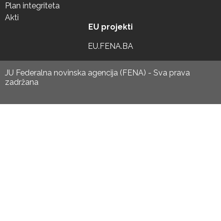
Plan integriteta
Akti
EU projekti
EU.FENA.BA
JU Federalna novinska agencija (FENA) - Sva prava
zadržana