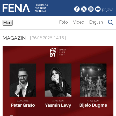
prijava
Foto
Video
English
Meni
MAGAZIN
| 26.06.2026. 14:15 |