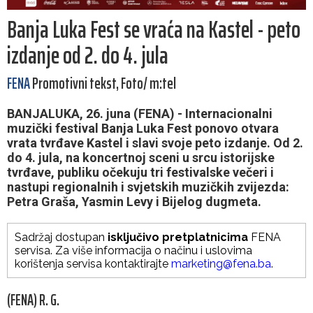
Banja Luka Fest se vraća na Kastel - peto
izdanje od 2. do 4. jula
FENA
Promotivni tekst, Foto/ m:tel
BANJALUKA, 26. juna (FENA) - Internacionalni
muzički festival Banja Luka Fest ponovo otvara
vrata tvrđave Kastel i slavi svoje peto izdanje. Od 2.
do 4. jula, na koncertnoj sceni u srcu istorijske
tvrđave, publiku očekuju tri festivalske večeri i
nastupi regionalnih i svjetskih muzičkih zvijezda:
Petra Graša, Yasmin Levy i Bijelog dugmeta.
Sadržaj dostupan
isključivo pretplatnicima
FENA
servisa. Za više informacija o načinu i uslovima
korištenja servisa kontaktirajte
marketing@fena.ba
.
(FENA) R. G.