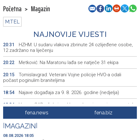
Početna
>
Magazin
M:TEL
NAJNOVIJE VIJESTI
HZHM: U sudaru vlakova zbrinute 24 ozlijeđene osobe,
20:31
12 zadržano na liječenju
Metković: Na Maratonu lađa se natječe 31 ekipa
20:22
Tomislavgrad: Veterani Vojne policije HVO-a odali
20:15
počast poginulim braniteljima
Najave događaja za 9. 8. 2026. godine (nedjelja)
18:54
Vance: SAD očekuje od Irana da osigura siguran protok
18:34
nafte kroz Hormuški moreuz
fena.news
fena.biz
Iranski šef sigurnosti: Hormuški moreuz će ostati
18:21
|
MAGAZIN
|
zatvoren dok SAD ne ispuni zahtjeve Teherana
08.08.2026 18:05