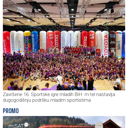
Završene 16. Sportske igre mladih BiH: m:tel nastavlja
dugogodišnju podršku mladim sportistima
PROMO