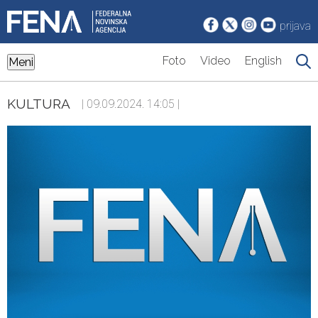
prijava
Foto
Video
English
Meni
KULTURA
| 09.09.2024. 14:05 |