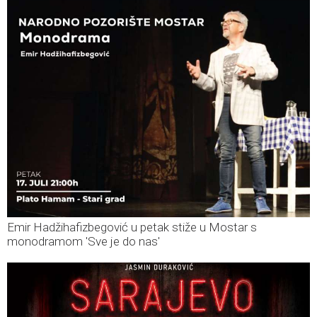
Emir Hadžihafizbegović u petak stiže u Mostar s
monodramom 'Sve je do nas'