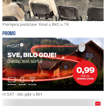
Premijera predstave 'Kriva' u BKC-u TK
PROMO
m:SAT - bilo gdje u BiH