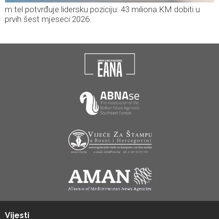
m:tel potvrđuje lidersku poziciju: 43 miliona KM dobiti u
prvih šest mjeseci 2026.
Vijesti