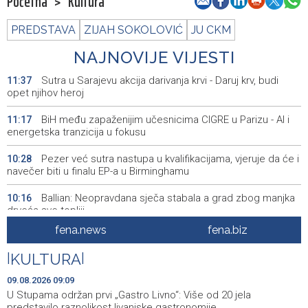
Početna
>
Kultura
PREDSTAVA
ZIJAH SOKOLOVIĆ
JU CKM
NAJNOVIJE VIJESTI
Sutra u Sarajevu akcija darivanja krvi - Daruj krv, budi
11:37
opet njihov heroj
BiH među zapaženijim učesnicima CIGRE u Parizu - AI i
11:17
energetska tranzicija u fokusu
Pezer već sutra nastupa u kvalifikacijama, vjeruje da će i
10:28
navečer biti u finalu EP-a u Birminghamu
Ballian: Neopravdana sječa stabala a grad zbog manjka
10:16
drveća sve topliji
fena.news
fena.biz
FBiH nema objedinjene podatke o povučenom i
10:09
uništenom mesu, prekršaji utvrđeni u 40 kontrola
|
KULTURA
|
Marija Šerifović pred više hiljada posjetitelja na Piroti
10:03
09.08.2026 09:09
zatvorila 'Dane dijaspore 2026' u Travniku
U Stupama održan prvi „Gastro Livno“: Više od 20 jela
predstavilo raznolikost livanjske gastronomije