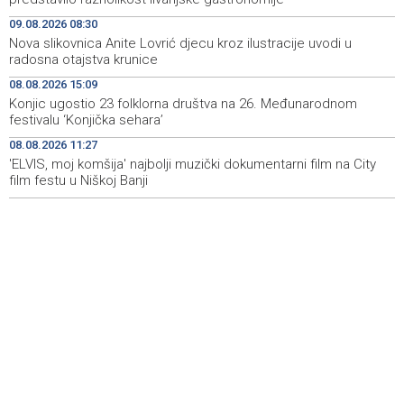
Kušljugić: Sprječavanje dehidracije i pregrijavanja ključni
09:28
09.08.2026 08:30
za očuvanje zdravlja srca tokom vrućina
Nova slikovnica Anite Lovrić djecu kroz ilustracije uvodi u
radosna otajstva krunice
U jami 'Raspotočje' petu noć prenoćilo devet zeničkih
09:27
rudara
08.08.2026 15:09
Konjic ugostio 23 folklorna društva na 26. Međunarodnom
Gosti iz regiona okupirali Jahorinu, mnogi zbog popusta
09:20
festivalu ‘Konjička sehara’
umjesto mora izabrali planinu
08.08.2026 11:27
'ELVIS, moj komšija' najbolji muzički dokumentarni film na City
Požar kod Konjica lokaliziran, vatrogasci i dalje na
09:17
terenu
film festu u Niškoj Banji