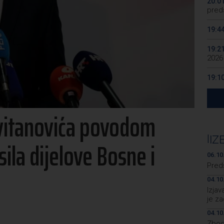
20:0
preds
19:4
19:2
2026
19:1
se v
19:0
Cvitanovića povodom
Kino
19:0
|
IZ
sila dijelove Bosne i
06.10
Pred
04.10
Izja
je z
04.10
Zbog