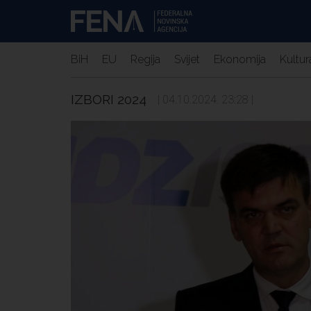
BiH
EU
Regija
Svijet
Ekonomija
Kultur
IZBORI 2024
| 04.10.2024. 23:28 |