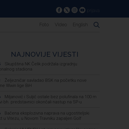
prijava
Foto
Video
English
NAJNOVIJE VIJESTI
Skupština NK Čelik podržala izgradnju
5
onalnog stadiona
Željezničar savladao BSK na početku nove
3
ne Wwin lige BiH
Miljanović i Suljić ostale bez polufinala na 100 m
6
svi bh. predstavnici okončali nastup na SP-u
Bačena eksplozivna naprava na ugostiteljski
6
t u Vitezu, u Novom Travniku zapaljen Golf