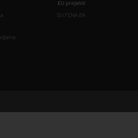
EU projekti
ta
EU.FENA.BA
acijama
a