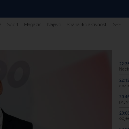
a
Sport
Magazin
Najave
Stranačke aktivnosti
SFF
22:2
Naci
22:1
sezo
20:4
pr., 
20:0
objek