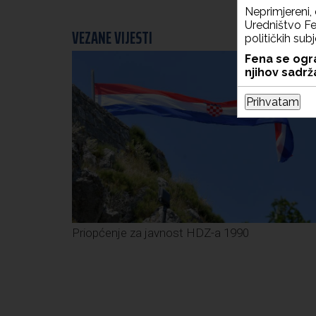
Neprimjereni, 
Uredništvo Fen
VEZANE VIJESTI
političkih sub
Fena se ogra
njihov sadrža
Prihvatam
Priopćenje za javnost HDZ-a 1990