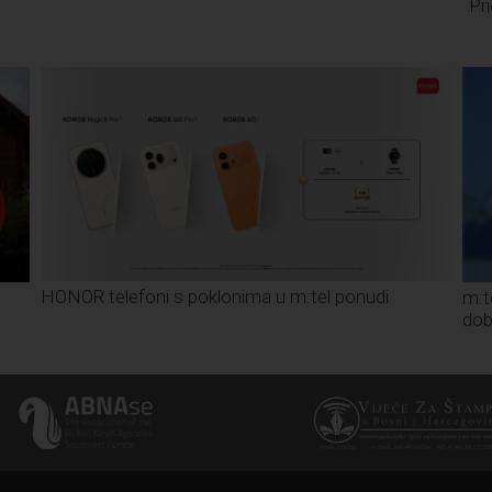
Pr
HONOR telefoni s poklonima u m:tel ponudi
m:t
dob