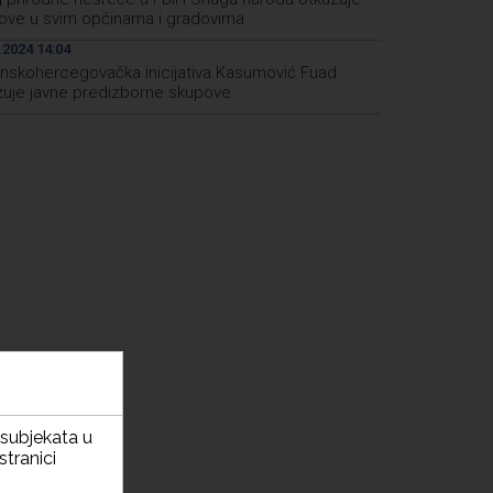
ove u svim općinama i gradovima
.2024 14:04
nskohercegovačka inicijativa Kasumović Fuad
zuje javne predizborne skupove
h subjekata u
stranici