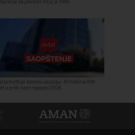
iopćenje za javnost HDZ-a 1990
el potvrđuje lidersku poziciju: 43 miliona KM
iti u prvih šest mjeseci 2026.