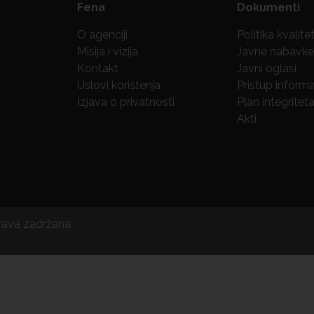
Fena
Dokumenti
O agenciji
Politika kvalite
Misija i vizija
Javne nabavke
Kontakt
Javni oglasi
Uslovi korištenja
Pristup inform
Izjava o privatnosti
Plan integritet
Akti
prava zadržana