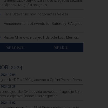
Galerija ULUPUBiH otvara novu izlagačku sezonu,
1
tavlja novi izlagački program
Faris Dževahirić novi nogometaš Veleža
4
Announcement of events for Saturday, 8 August
1
Rudari Milanovića ubijedili da ode kući, Memčić
0
eć ponovo vratio u jamu 'Raspotočje'
fena.news
fena.biz
Sarajevo Film Festival presents Kinoscope and
3
scope Surreal programs
Najave događaja za 8. 8. 2026. godine (subota)
0
BORI 2024
|
.2024 19:04
sjednik HDZ-a 1990 glasovao u Općini Prozor-Rama
.2024 23:28
va predsjednika Cvitanovića povodom tragedije koja
adesila dijelove Bosne i Hercegovine
.2024 15:02
 prirodne nesreće u FBiH Snaga naroda otkazuje