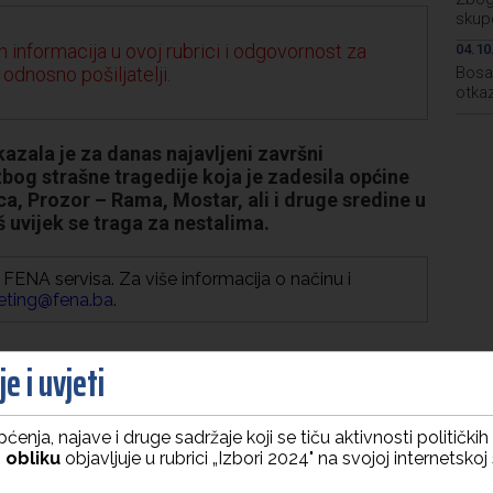
skup
 informacija u ovoj rubrici i odgovornost za
04.10
 odnosno pošiljatelji.
Bosa
otka
zala je za danas najavljeni završni
bog strašne tragedije koja je zadesila općine
ica, Prozor – Rama, Mostar, ali i druge sredine u
oš uvijek se traga za nestalima.
FENA servisa. Za više informacija o načinu i
eting@fena.ba
.
e i uvjeti
ćenja, najave i druge sadržaje koji se tiču aktivnosti politički
 obliku
objavljuje u rubrici „Izbori 2024" na svojoj internetskoj 