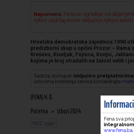
Fena se ograđuje od objavljenih
Napomena:
njihov sadržaj snose isključivo njihovi autori,
Hrvatska demokratska zajednica 1990 otka
predizborni skup u općini Prozor – Rama z
Kreševo, Kiseljak, Fojnica, Konjic, Jablan
kojima je broj stradalih na žalost velik i j
Sadržaj dostupan
isključivo pretplatnicima
uslovima korištenja servisa kontaktirajte
mark
(FENA) H. D.
Informacij
Početna
>
Izbori 2024
Fena sva priop
HDZ 1990
integralnom
www.fena.ba
.