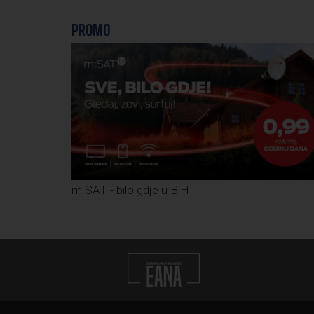
PROMO
m:SAT - bilo gdje u BiH