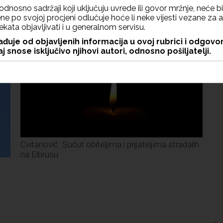
odnosno sadržaji koji uključuju uvrede ili govor mržnje, neće bit
e po svojoj procjeni odlučuje hoće li neke vijesti vezane za a
jekata objavljivati i u generalnom servisu.
đuje od objavljenih informacija u ovoj rubrici i odgovo
j snose isključivo njihovi autori, odnosno pošiljatelji.
Cvitanović: Sućut obiteljima i prijateljima stradalih
na Elbrusu