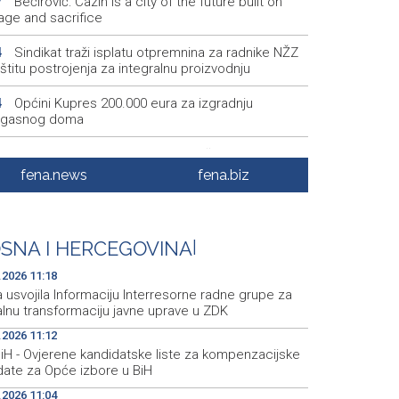
Bećirović: Cazin is a city of the future built on
7
age and sacrifice
Sindikat traži isplatu otpremnina za radnike NŽZ
4
štitu postrojenja za integralnu proizvodnju
Općini Kupres 200.000 eura za izgradnju
4
ogasnog doma
Apel Ministarstva poljoprivrede, šumarstva i
3
privrede RS: Racionalno i odgovorno koristiti vodu
fena.news
fena.biz
Zastupnici Trojke predlažu poseban pravni i
9
istrativni status za Memorijalni centar Srebrenica
SNA I HERCEGOVINA
|
Nagradna igra 'Naj fotka 32. Sarajevo Film
9
vala'
.2026 11:18
 usvojila Informaciju Interresorne radne grupe za
alnu transformaciju javne uprave u ZDK
.2026 11:12
BiH - Ovjerene kandidatske liste za kompenzacijske
ate za Opće izbore u BiH
.2026 11:04