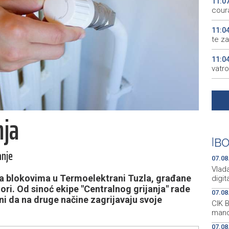
11:0
cour
11:0
te za
11:0
vatr
11:0
vodo
nja
10:5
admin
|
BO
10:5
anje
Festi
07.08
Vlada
na blokovima u Termoelektrani Tuzla, građane
digit
tori. Od sinoć ekipe "Centralnog grijanja" rade
07.08
ni da na druge načine zagrijavaju svoje
CIK 
mand
07.08