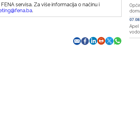
FENA servisa. Za više informacija o načinu i
Opći
eting@fena.ba
.
dom
07.08
Apel 
vodo