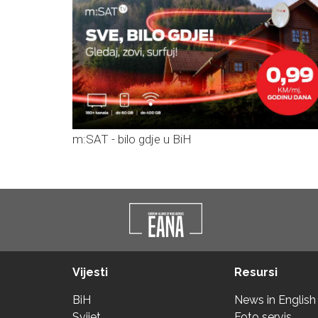
m:SAT - bilo gdje u BiH
Vijesti
Resursi
BiH
News in English
Svijet
Foto servis