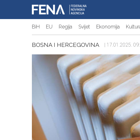
BiH
EU
Regija
Svijet
Ekonomija
Kultur
BOSNA I HERCEGOVINA
| 17.01.2025. 09: