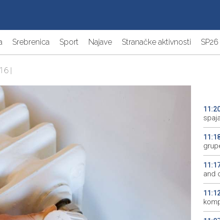
a
Srebrenica
Sport
Najave
Stranačke aktivnosti
SP26
16 |
11:2
spaj
11:1
grup
11:1
and o
11:1
komp