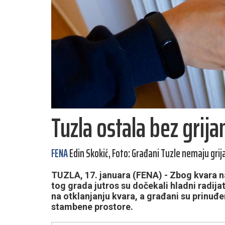
Tuzla ostala bez grija
FENA
Edin Skokić, Foto: Građani Tuzle nemaju grij
TUZLA, 17. januara (FENA) - Zbog kvara 
tog grada jutros su dočekali hladni radija
na otklanjanju kvara, a građani su prinuđe
stambene prostore.