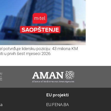
el potvrđuje lidersku poziciju: 43 miliona KM
iti u prvih šest mjeseci 2026.
EU projekti
ta
EU.FENA.BA