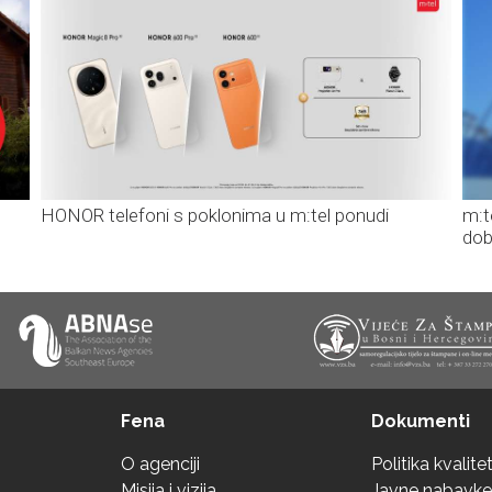
HONOR telefoni s poklonima u m:tel ponudi
m:t
dob
Fena
Dokumenti
O agenciji
Politika kvalite
Misija i vizija
Javne nabavke