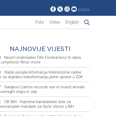
prijava
Foto
Video
English
NAJNOVIJE VIJESTI
Neum Underwater Film Festival kroz tri dana
0
a umjetnost filma i more
Vlada usvojila Informaciju Interresorne radne
8
e za digitalnu transformaciju javne uprave u ZDK
Sarajevo Canton records rise in tourist arrivals
7
vernight stays in July
CIK BiH - Ovjerene kandidatske liste za
2
enzacijske mandate za Opće izbore u BiH