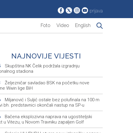
prijava
Foto
Video
English
NAJNOVIJE VIJESTI
Skupština NK Čelik podržala izgradnju
5
onalnog stadiona
Željezničar savladao BSK na početku nove
3
ne Wwin lige BiH
Miljanović i Suljić ostale bez polufinala na 100 m
6
svi bh. predstavnici okončali nastup na SP-u
Bačena eksplozivna naprava na ugostiteljski
6
t u Vitezu, u Novom Travniku zapaljen Golf