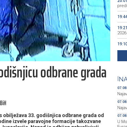
20:0
preds
19:4
19:2
2026
19:1
se v
19:0
godišnjicu odbrane grada
Kino
19:0
|
NA
07.08
Naja
 BiH
07.08
Naja
s obilježava 33. godišnjica odbrane grada od
07.08
odine izvele paravojne formacije takozvane
U Mos
Euro