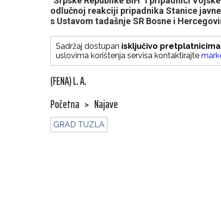
"Srpske Republike BiH" i pripadnici Vojske
odlučnoj reakciji pripadnika Stanice javne
s Ustavom tadašnje SR Bosne i Hercegovi
Sadržaj dostupan
isključivo pretplatnicima
uslovima korištenja servisa kontaktirajte
mark
(FENA) L. A.
Početna
>
Najave
GRAD TUZLA