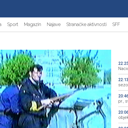
a
Sport
Magazin
Najave
Stranačke aktivnosti
SFF
22:2
Naci
22:1
sezo
20:4
pr., 
20:0
objek