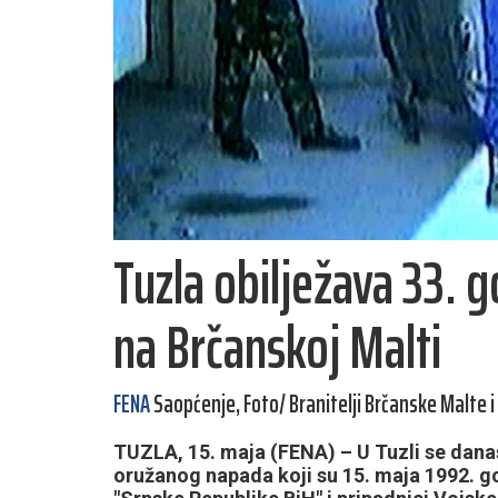
Tuzla obilježava 33. 
na Brčanskoj Malti
FENA
Saopćenje, Foto/ Branitelji Brčanske Malte i
TUZLA, 15. maja (FENA) – U Tuzli se dana
oružanog napada koji su 15. maja 1992. g