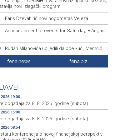
Galerija ULUPUBiH otvara novu izlagačku sezonu,
1
tavlja novi izlagački program
Faris Dževahirić novi nogometaš Veleža
4
Announcement of events for Saturday, 8 August
1
Rudari Milanovića ubijedili da ode kući, Memčić
0
eć ponovo vratio u jamu 'Raspotočje'
fena.news
fena.biz
Sarajevo Film Festival presents Kinoscope and
3
scope Surreal programs
Najave događaja za 8. 8. 2026. godine (subota)
0
JAVE
|
.2026 19:00
ve događaja za 8. 8. 2026. godine (subota)
.2026 15:00
ve događaja za 8. 8. 2026. godine (subota)
.2026 08:54
taru konferencija o novoj financijskoj perspektivi
pske unije 2028.–2034.