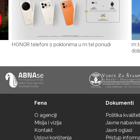
HONOR telefoni s poklonima u m:tel ponudi
m:t
dob
Fena
Dokumenti
O agenciji
Politika kvalite
Misija i vizija
Javne nabavke
Kontakt
Javni oglasi
Uslovi korištenja
Pristup inform