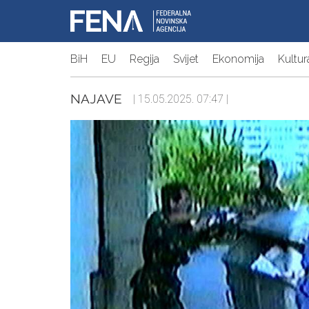
BiH
EU
Regija
Svijet
Ekonomija
Kultur
NAJAVE
| 15.05.2025. 07:47 |