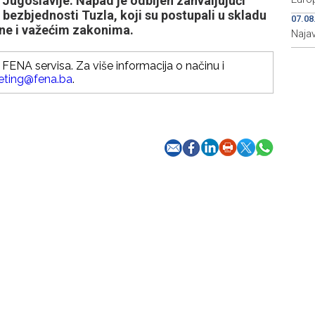
 Jugoslavije. Napad je odbijen zahvaljujući
 bezbjednosti Tuzla, koji su postupali u skladu
07.08
ne i važećim zakonima.
Najav
FENA servisa. Za više informacija o načinu i
eting@fena.ba
.