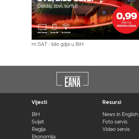
m:SAT - bilo gdje u BiH
Vijesti
Resursi
BiH
News in English
Svijet
Foto servis
Regija
Video servis
Ekonomija