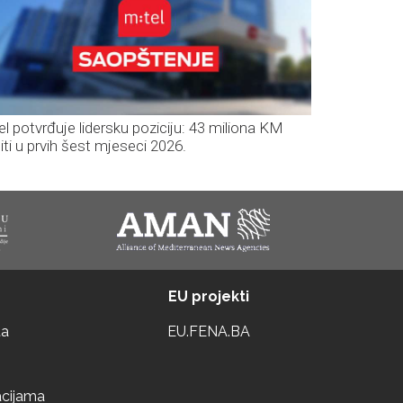
el potvrđuje lidersku poziciju: 43 miliona KM
iti u prvih šest mjeseci 2026.
EU projekti
ta
EU.FENA.BA
acijama