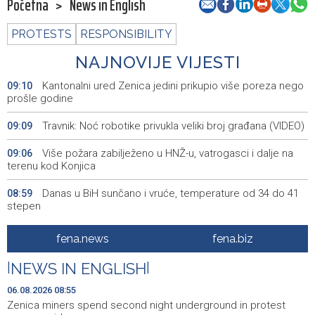
Početna
>
News in English
PROTESTS
RESPONSIBILITY
NAJNOVIJE VIJESTI
Kantonalni ured Zenica jedini prikupio više poreza nego
09:10
prošle godine
Travnik: Noć robotike privukla veliki broj građana (VIDEO)
09:09
Više požara zabilježeno u HNŽ-u, vatrogasci i dalje na
09:06
terenu kod Konjica
Danas u BiH sunčano i vruće, temperature od 34 do 41
08:59
stepen
POLITICO: Zašto ljudi žele posao u Evropskoj komisiji — i
08:58
fena.news
fena.biz
zašto toliko mnogo njih završi nesretno?
|
NEWS IN ENGLISH
|
Zenica miners spend second night underground in
08:55
protest over unpaid wages
06.08.2026 08:55
Zenica miners spend second night underground in protest
Helez and NATO Headquarters Sarajevo Commander
08:45