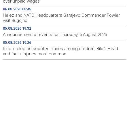
over unpaid wages
Fowler visit Bugojno
06.08.2026 08:45
Helez and NATO Headquarters Sarajevo Commander Fowler
HRW: Izraelski napad na libanske novinare mogao bi biti
08:42
visit Bugojno
ratni zločin
05.08.2026 19:32
Najave foto i video servisa za 6. 8. 2026. godine
08:41
Announcement of events for Thursday, 6 August 2026
(četvrtak)
05.08.2026 19:26
Rise in electric scooter injuries among children; Biloš: Head
Trump: Razgovori s Iranom 'idu prilično dobro'
08:17
and facial injuries most common