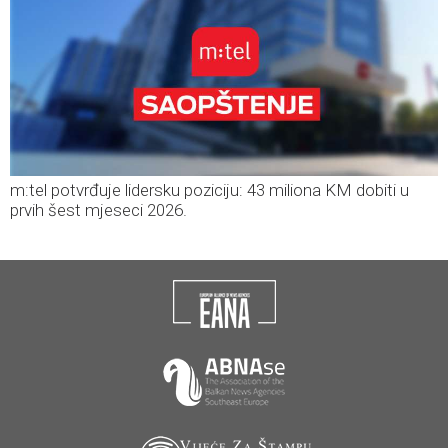
m:tel potvrđuje lidersku poziciju: 43 miliona KM dobiti u
prvih šest mjeseci 2026.