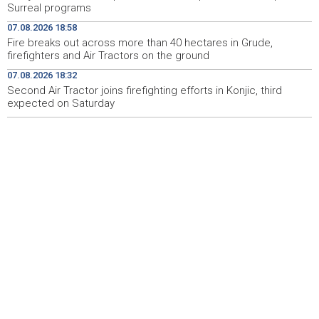
Surreal programs
U rijeci Krivaji kod Zavidovića utopio se muškarac
16:55
07.08.2026 18:58
Otvorena džamija u Milatkovićima kod Čajniča
16:08
Fire breaks out across more than 40 hectares in Grude,
firefighters and Air Tractors on the ground
Zmajice se okupile u Mostaru: Reprezentacija BiH kreće
15:55
07.08.2026 18:32
po novu mediteransku priču
Second Air Tractor joins firefighting efforts in Konjic, third
expected on Saturday