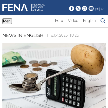
prijava
Foto
Video
English
Meni
NEWS IN ENGLISH
| 18.04.2025. 18:26 |