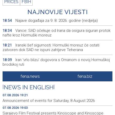
PRICES
FBIH
NAJNOVIJE VIJESTI
Najave događaja za 9. 8. 2026. godine (nedjelja)
18:54
Vance: SAD očekuje od Irana da osigura siguran protok
18:34
nafte kroz Hormuški moreuz
Iranski šef sigurnosti: Hormuški moreuz će ostati
18:21
zatvoren dok SAD ne ispuni zahtjeve Teherana
Iran 'vrlo blizu' dogovora s Omanom o novoj Hormuškoj
18:09
brodskoj ruti
Koncertom Marije Šerifović večeras se zatvara
18:05
fena.news
fena.biz
manifestacija 'Dani dijaspore Travnik 2026'
|
NEWS IN ENGLISH
|
Kod mosta Brčko - Gunja pronađene kosti, vještaci
17:26
sudske medicine utvrđuju porijeklo
07.08.2026 19:21
Announcement of events for Saturday, 8 August 2026
'Pekijada' u Varešu okupila 37 ekipa iz četiri države
17:15
07.08.2026 19:03
regiona
Sarajevo Film Festival presents Kinoscope and Kinoscope