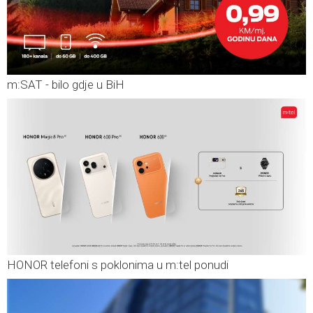
m:SAT - bilo gdje u BiH
HONOR telefoni s poklonima u m:tel ponudi