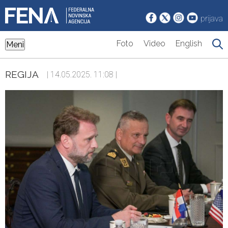
prijava
Foto
Video
English
Meni
REGIJA
| 14.05.2025. 11:08 |