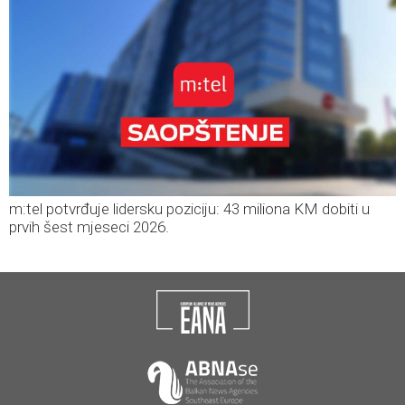
m:tel potvrđuje lidersku poziciju: 43 miliona KM dobiti u
prvih šest mjeseci 2026.