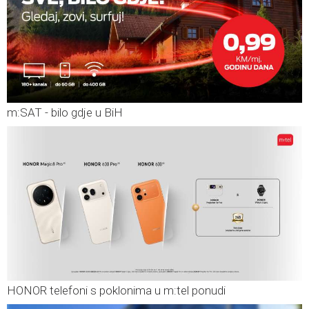
m:SAT - bilo gdje u BiH
HONOR telefoni s poklonima u m:tel ponudi