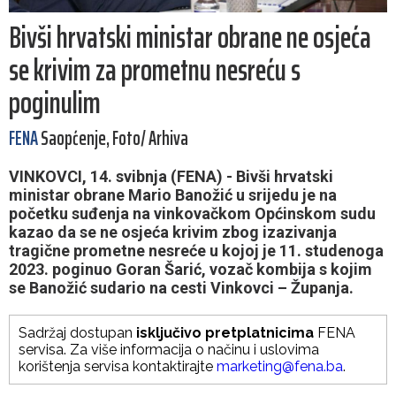
Bivši hrvatski ministar obrane ne osjeća
se krivim za prometnu nesreću s
poginulim
FENA
Saopćenje, Foto/ Arhiva
VINKOVCI, 14. svibnja (FENA) - Bivši hrvatski
ministar obrane Mario Banožić u srijedu je na
početku suđenja na vinkovačkom Općinskom sudu
kazao da se ne osjeća krivim zbog izazivanja
tragične prometne nesreće u kojoj je 11. studenoga
2023. poginuo Goran Šarić, vozač kombija s kojim
se Banožić sudario na cesti Vinkovci – Županja.
Sadržaj dostupan
isključivo pretplatnicima
FENA
servisa. Za više informacija o načinu i uslovima
korištenja servisa kontaktirajte
marketing@fena.ba
.