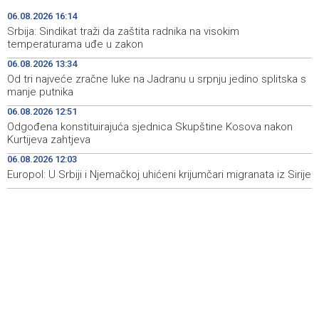
Bublina zbog pronevjere
06.08.2026 16:14
Srbija: Sindikat traži da zaštita radnika na visokim
Četiri igrača Zrinjskog na dvojnoj registraciji u GOŠK-u
16:30
temperaturama uđe u zakon
06.08.2026 13:34
Srbija: Sindikat traži da zaštita radnika na visokim
16:14
Od tri najveće zračne luke na Jadranu u srpnju jedino splitska s
temperaturama uđe u zakon
manje putnika
Obilježavanje 31. obljetnice VRO 'Maestral' i oslobođenja
16:05
06.08.2026 12:51
Jajca uz pokroviteljstvo HNS-a BiH
Odgođena konstituirajuća sjednica Skupštine Kosova nakon
Kurtijeva zahtjeva
Vozač podlegao ozljedama nakon sudara kod
16:04
06.08.2026 12:03
Tomislavgrada
Europol: U Srbiji i Njemačkoj uhićeni krijumčari migranata iz Sirije