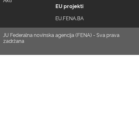
Akti
EU projekti
EU.FENA.BA
JU Federalna novinska agencija (FENA) - Sva prava
zadržana