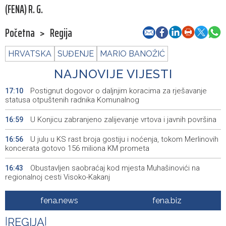
(FENA) R. G.
Početna
>
Regija
HRVATSKA
SUĐENJE
MARIO BANOŽIĆ
NAJNOVIJE VIJESTI
Postignut dogovor o daljnjim koracima za rješavanje
17:10
statusa otpuštenih radnika Komunalnog
U Konjicu zabranjeno zalijevanje vrtova i javnih površina
16:59
U julu u KS rast broja gostiju i noćenja, tokom Merlinovih
16:56
koncerata gotovo 156 miliona KM prometa
Obustavljen saobraćaj kod mjesta Muhašinovići na
16:43
regionalnoj cesti Visoko-Kakanj
Ornitološko društvo 'Naše ptice': Stop krivolovu na
16:42
fena.news
fena.biz
prepelicu
|
REGIJA
|
Potvrđena optužnica protiv službenika Suda BiH Seada
16:32