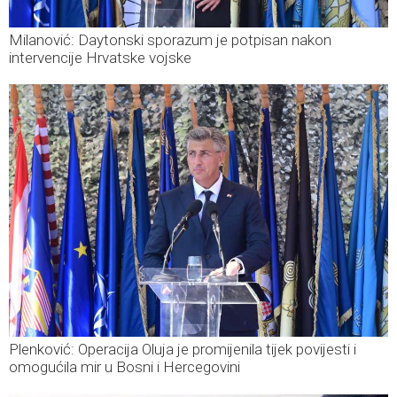
Milanović: Daytonski sporazum je potpisan nakon
intervencije Hrvatske vojske
Plenković: Operacija Oluja je promijenila tijek povijesti i
omogućila mir u Bosni i Hercegovini