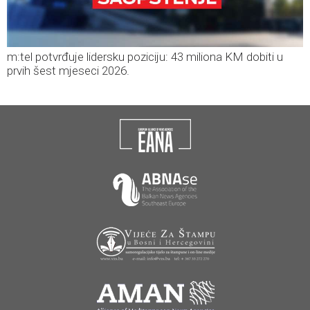
m:tel potvrđuje lidersku poziciju: 43 miliona KM dobiti u
prvih šest mjeseci 2026.