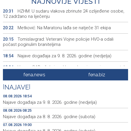
NAJNOVIJE VIJESTI
HZHM: U sudaru vlakova zbrinute 24 ozlijeđene osobe,
20:31
12 zadržano na liječenju
Metković: Na Maratonu lađa se natječe 31 ekipa
20:22
Tomislavgrad: Veterani Vojne policije HVO-a odali
20:15
počast poginulim braniteljima
Najave događaja za 9. 8. 2026. godine (nedjelja)
18:54
Vance: SAD očekuje od Irana da osigura siguran protok
18:34
nafte kroz Hormuški moreuz
fena.news
fena.biz
Iranski šef sigurnosti: Hormuški moreuz će ostati
18:21
|
NAJAVE
|
zatvoren dok SAD ne ispuni zahtjeve Teherana
08.08.2026 18:54
Iran 'vrlo blizu' dogovora s Omanom o novoj Hormuškoj
18:09
Najave događaja za 9. 8. 2026. godine (nedjelja)
brodskoj ruti
08.08.2026 08:25
Najave događaja za 8. 8. 2026. godine (subota)
Koncertom Marije Šerifović večeras se zatvara
18:05
manifestacija 'Dani dijaspore Travnik 2026'
07.08.2026 19:00