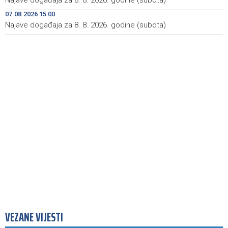
Najave događaja za 8. 8. 2026. godine (subota)
Kod mosta Brčko - Gunja pronađene kosti, vještaci
17:26
sudske medicine utvrđuju porijeklo
07.08.2026 15:00
Najave događaja za 8. 8. 2026. godine (subota)
'Pekijada' u Varešu okupila 37 ekipa iz četiri države
17:15
regiona
VEZANE VIJESTI