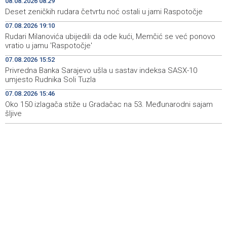
08.08.2026 08:29
Iran 'vrlo blizu' dogovora s Omanom o novoj Hormuškoj
18:09
Deset zeničkih rudara četvrtu noć ostali u jami Raspotočje
brodskoj ruti
07.08.2026 19:10
Rudari Milanovića ubijedili da ode kući, Memčić se već ponovo
Koncertom Marije Šerifović večeras se zatvara
18:05
vratio u jamu 'Raspotočje'
manifestacija 'Dani dijaspore Travnik 2026'
07.08.2026 15:52
Kod mosta Brčko - Gunja pronađene kosti, vještaci
17:26
Privredna Banka Sarajevo ušla u sastav indeksa SASX-10
sudske medicine utvrđuju porijeklo
umjesto Rudnika Soli Tuzla
07.08.2026 15:46
'Pekijada' u Varešu okupila 37 ekipa iz četiri države
17:15
regiona
Oko 150 izlagača stiže u Gradačac na 53. Međunarodni sajam
šljive