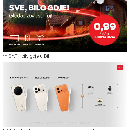
m:SAT - bilo gdje u BiH