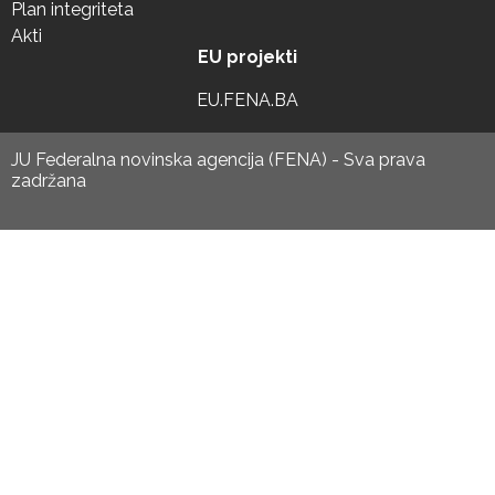
Plan integriteta
Akti
EU projekti
EU.FENA.BA
JU Federalna novinska agencija (FENA) - Sva prava
zadržana