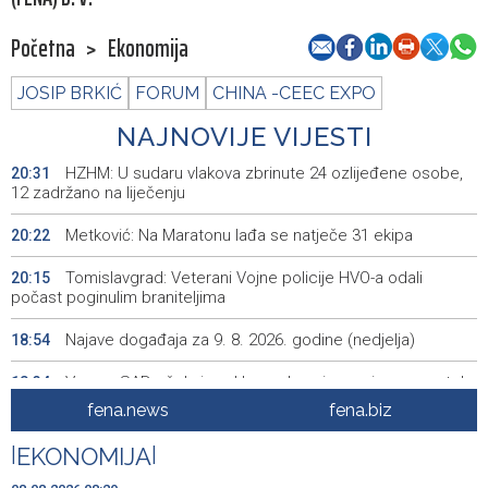
Početna
>
Ekonomija
JOSIP BRKIĆ
FORUM
CHINA -CEEC EXPO
NAJNOVIJE VIJESTI
HZHM: U sudaru vlakova zbrinute 24 ozlijeđene osobe,
20:31
12 zadržano na liječenju
Metković: Na Maratonu lađa se natječe 31 ekipa
20:22
Tomislavgrad: Veterani Vojne policije HVO-a odali
20:15
počast poginulim braniteljima
Najave događaja za 9. 8. 2026. godine (nedjelja)
18:54
Vance: SAD očekuje od Irana da osigura siguran protok
18:34
nafte kroz Hormuški moreuz
fena.news
fena.biz
Iranski šef sigurnosti: Hormuški moreuz će ostati
18:21
|
EKONOMIJA
|
zatvoren dok SAD ne ispuni zahtjeve Teherana