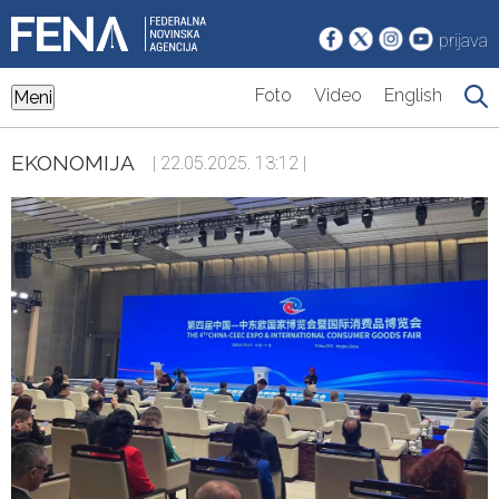
prijava
Foto
Video
English
Meni
EKONOMIJA
| 22.05.2025. 13:12 |