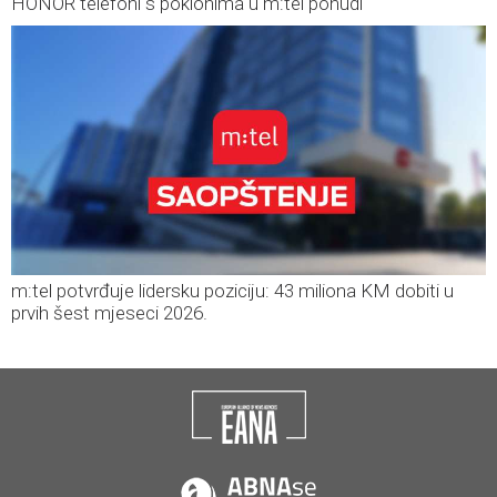
HONOR telefoni s poklonima u m:tel ponudi
m:tel potvrđuje lidersku poziciju: 43 miliona KM dobiti u
prvih šest mjeseci 2026.