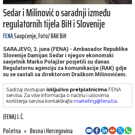
Sedar i Milinović o saradnji između
regulatornih tijela BiH i Slovenije
FENA
Saopćenje, Foto/ RAK BiH
SARAJEVO, 3. juna (FENA) - Ambasador Republike
Slovenije Damijan Sedar i njegov ekonomski
savjetnik Marko Polajžer posjetili su danas
Regulatornu agenciju za komunikacije (RAK) gdje
su se sastali sa direktorom Draškom Milinovićem.
Sadržaj dostupan
isključivo pretplatnicima
FENA
servisa. Za više informacija o načinu i uslovima
korištenja servisa kontaktirajte
marketing@fena.ba
.
(FENA) J. Č.
Početna
>
Bosna i Hercegovina