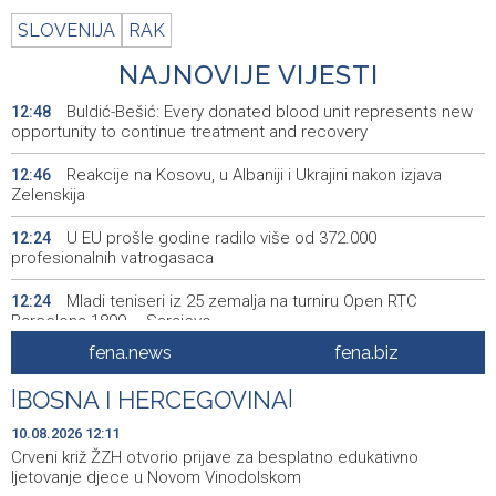
SLOVENIJA
RAK
NAJNOVIJE VIJESTI
Buldić-Bešić: Every donated blood unit represents new
12:48
opportunity to continue treatment and recovery
Reakcije na Kosovu, u Albaniji i Ukrajini nakon izjava
12:46
Zelenskija
U EU prošle godine radilo više od 372.000
12:24
profesionalnih vatrogasaca
Mladi teniseri iz 25 zemalja na turniru Open RTC
12:24
Barcelona 1899 – Sarajevo
fena.news
fena.biz
Crveni križ ŽZH otvorio prijave za besplatno edukativno
12:11
ljetovanje djece u Novom Vinodolskom
|
BOSNA I HERCEGOVINA
|
Ispred Narodnog pozorišta postavljen crveni tepih uoči
12:10
10.08.2026 12:11
skorog otvaranja Sarajevo Film Festivala
Crveni križ ŽZH otvorio prijave za besplatno edukativno
ljetovanje djece u Novom Vinodolskom
Lendo u Mokronogama: Odgovornost je izgraditi državu
12:02