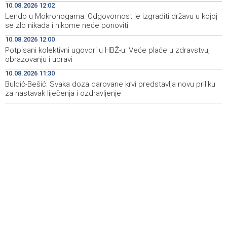
10.08.2026 12:02
u kojoj se zlo nikada i nikome neće ponoviti
Lendo u Mokronogama: Odgovornost je izgraditi državu u kojoj
se zlo nikada i nikome neće ponoviti
Potpisani kolektivni ugovori u HBŽ-u: Veće plaće u
12:00
zdravstvu, obrazovanju i upravi
10.08.2026 12:00
Potpisani kolektivni ugovori u HBŽ-u: Veće plaće u zdravstvu,
Puhovski: European Confederation an unrealistic idea,
11:42
obrazovanju i upravi
EU has no clear plan for Western Balkans
10.08.2026 11:30
Buldić-Bešić: Svaka doza darovane krvi predstavlja novu priliku
Buldić-Bešić: Svaka doza darovane krvi predstavlja novu
11:30
priliku za nastavak liječenja i ozdravljenje
za nastavak liječenja i ozdravljenje