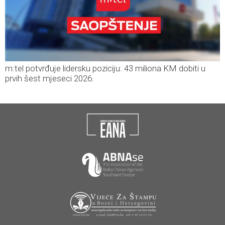
m:tel potvrđuje lidersku poziciju: 43 miliona KM dobiti u
prvih šest mjeseci 2026.