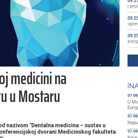
09:2
i pr
09:2
opre
09:2
evro
09:0
Air T
oj medicini na
09:0
poda
|
NA
tu u Mostaru
08:5
Dodi
07.08
U Mos
Euro
07.08
Najav
pod nazivom "Dentalna medicina – sustav u
u konferencijskoj dvorani Medicinskog fakulteta
07.08
Naja