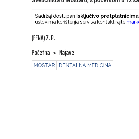
Sveučilišta u Mostaru, s početkom u 12 sa
Sadržaj dostupan
isključivo pretplatnicima
uslovima korištenja servisa kontaktirajte
mark
(FENA) Z. P.
Početna
>
Najave
MOSTAR
DENTALNA MEDICINA