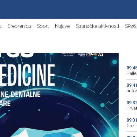
a
Srebrenica
Sport
Najave
Stranačke aktivnosti
SP26
09:4
Halle
09:4
auto
09:3
Hrva
09:3
Cazin