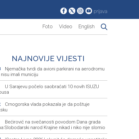
prijava
Foto
Video
English
NAJNOVIJE VIJESTI
Njemačka tvrdi da avioni parkirani na aerodromu
8
 nisu imali municiju
U Sarajevu počelo saobraćati 10 novih ISUZU
1
busa
Crnogorska vlada pokazala je da poštuje
2
tsku
Bećirović na svečanosti povodom Dana grada
1
a:Slobodarski narod Krajine nikad i niko nije slomio