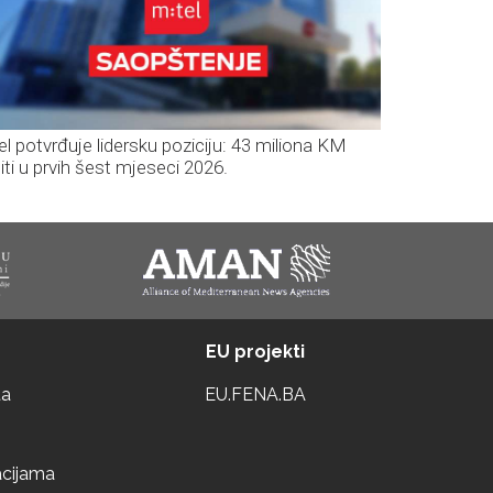
el potvrđuje lidersku poziciju: 43 miliona KM
iti u prvih šest mjeseci 2026.
EU projekti
ta
EU.FENA.BA
acijama