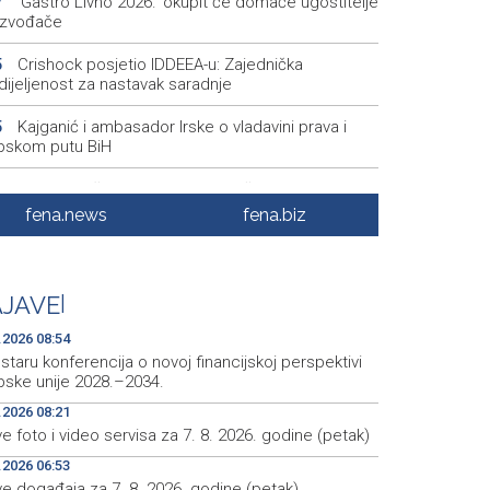
'Gastro Livno 2026.' okupit će domaće ugostitelje
7
oizvođače
Crishock posjetio IDDEEA-u: Zajednička
5
dijeljenost za nastavak saradnje
Kajganić i ambasador Irske o vladavini prava i
5
pskom putu BiH
Aktivan požar kod Konjica, u gašenju sudjelovali
7
ractor i helikopter OS-a BiH
fena.news
fena.biz
AL Arabiya - Postoje 'pouzdani obavještajni
2
ci' o pripremi napada na Saudijsku Arabiju
JAVE
|
Lawmakers urge Trump to impose sanctions on
7
k
.2026 08:54
taru konferencija o novoj financijskoj perspektivi
pske unije 2028.–2034.
.2026 08:21
e foto i video servisa za 7. 8. 2026. godine (petak)
.2026 06:53
ve događaja za 7. 8. 2026. godine (petak)