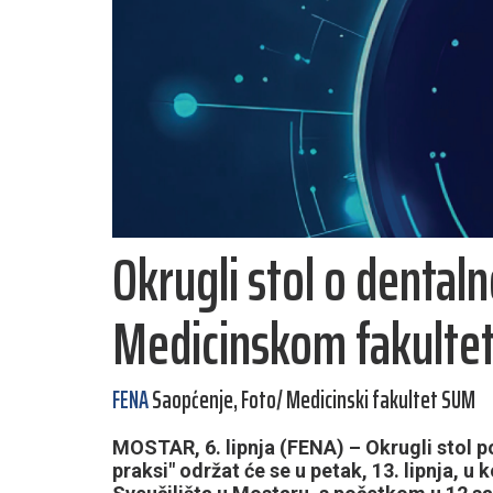
Okrugli stol o dentaln
Medicinskom fakulte
FENA
Saopćenje, Foto/ Medicinski fakultet SUM
MOSTAR, 6. lipnja (FENA) – Okrugli stol 
praksi" održat će se u petak, 13. lipnja, 