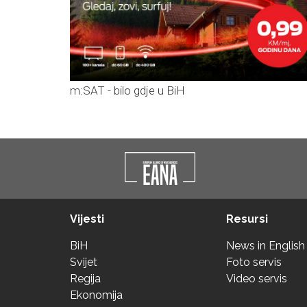
m:SAT - bilo gdje u BiH
Vijesti
Resursi
BiH
News in English
Svijet
Foto servis
Regija
Video servis
Ekonomija