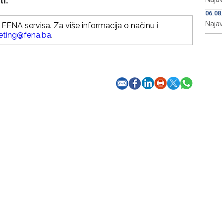
ti.
06.08
Naja
FENA servisa. Za više informacija o načinu i
eting@fena.ba
.