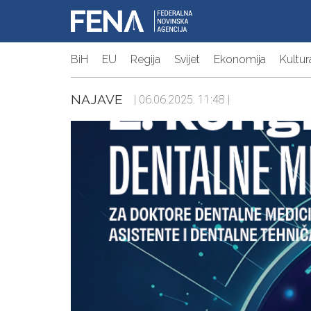
BiH
EU
Regija
Svijet
Ekonomija
Kultur
NAJAVE
| 06.06.2025. 11:48 |