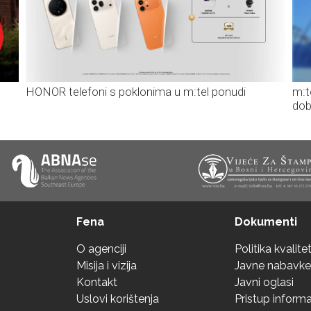
HONOR telefoni s poklonima u m:tel ponudi
m:t
dob
Fena
Dokumenti
O agenciji
Politika kvalite
Misija i vizija
Javne nabavke
Kontakt
Javni oglasi
Uslovi korištenja
Pristup inform