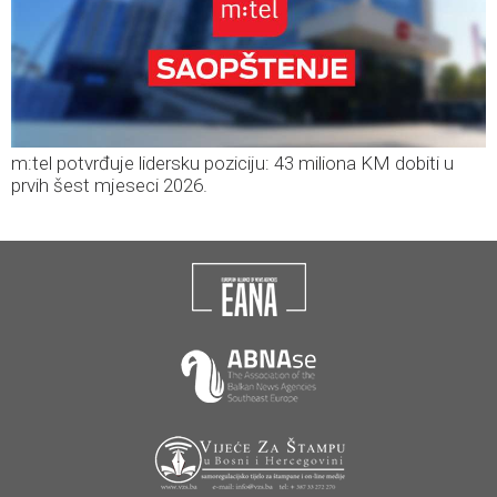
m:tel potvrđuje lidersku poziciju: 43 miliona KM dobiti u
prvih šest mjeseci 2026.