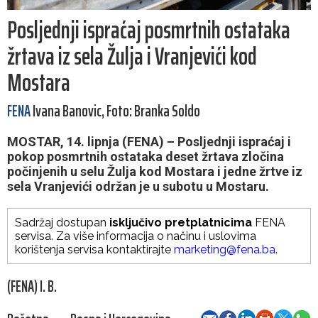
Posljednji ispraćaj posmrtnih ostataka
žrtava iz sela Žulja i Vranjevići kod
Mostara
FENA
Ivana Banovic, Foto: Branka Soldo
MOSTAR, 14. lipnja (FENA) – Posljednji ispraćaj i
pokop posmrtnih ostataka deset žrtava zločina
počinjenih u selu Žulja kod Mostara i jedne žrtve iz
sela Vranjevići održan je u subotu u Mostaru.
Sadržaj dostupan
isključivo pretplatnicima
FENA
servisa. Za više informacija o načinu i uslovima
korištenja servisa kontaktirajte
marketing@fena.ba
.
(FENA) I. B.