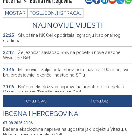
Početna
>
Bosna i Hercegovina
MOSTAR
POSLJEDNJI ISPRAĆAJ
NAJNOVIJE VIJESTI
Skupština NK Čelik podržala izgradnju Nacionalnog
22:25
stadiona
Željezničar savladao BSK na početku nove sezone
22:13
Wwin lige BiH
Miljanović i Suljić ostale bez polufinala na 100 m pr., svi
20:46
bh. predstavnici okončali nastup na SP-u
Bačena eksplozivna naprava na ugostiteljski objekt u
20:06
Vitezu, u Novom Travniku zapaljen Golf
fena.news
fena.biz
Galerija ULUPUBiH otvara novu izlagačku sezonu,
20:01
predstavlja novi izlagački program
|
BOSNA I HERCEGOVINA
|
Faris Dževahirić novi nogometaš Veleža
19:44
07.08.2026 20:06
Bačena eksplozivna naprava na ugostiteljski objekt u Vitezu, u
Announcement of events for Saturday, 8 August 2026
19:21
Novom Travniku zapaljen Golf