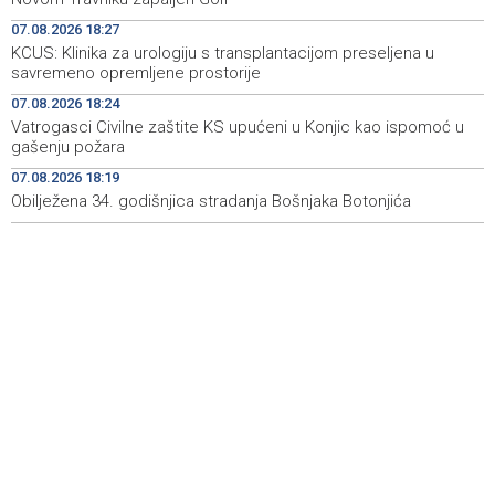
07.08.2026 18:27
Rudari Milanovića ubijedili da ode kući, Memčić se već
19:10
KCUS: Klinika za urologiju s transplantacijom preseljena u
ponovo vratio u jamu 'Raspotočje'
savremeno opremljene prostorije
Sarajevo Film Festival presents Kinoscope and
19:03
07.08.2026 18:24
Kinoscope Surreal programs
Vatrogasci Civilne zaštite KS upućeni u Konjic kao ispomoć u
gašenju požara
Najave događaja za 8. 8. 2026. godine (subota)
19:00
07.08.2026 18:19
Obilježena 34. godišnjica stradanja Bošnjaka Botonjića