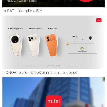
m:SAT - bilo gdje u BiH
HONOR telefoni s poklonima u m:tel ponudi