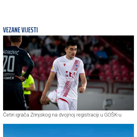
VEZANE VIJESTI
Četiri igrača Zrinjskog na dvojnoj registraciji u GOŠK-u