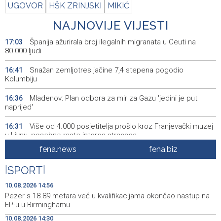
UGOVOR
HŠK ZRINJSKI
MIKIĆ
NAJNOVIJE VIJESTI
Španija ažurirala broj ilegalnih migranata u Ceuti na
17:03
80.000 ljudi
Snažan zemljotres jačine 7,4 stepena pogodio
16:41
Kolumbiju
Mladenov: Plan odbora za mir za Gazu 'jedini je put
16:36
naprijed'
Više od 4.000 posjetitelja prošlo kroz Franjevački muzej
16:31
u Livnu, posebno raste interes stranaca
fena.news
fena.biz
Priopćenje za javnost Čapljinske neovisne stranke
16:21
|
SPORT
|
FBiH Government allocates funds to underdeveloped
16:18
municipalities and social protection projects
10.08.2026 14:56
Pezer s 18.89 metara već u kvalifikacijama okončao nastup na
Rekordnih 230 migranata prešlo La Manche u jednom
16:08
EP-u u Birminghamu
malom čamcu
10.08.2026 14:30