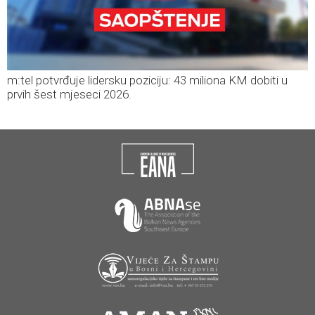
m:tel potvrđuje lidersku poziciju: 43 miliona KM dobiti u
prvih šest mjeseci 2026.