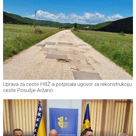
Uprava za ceste HBŽ-a potpisala ugovor za rekonstrukciju
ceste Posušje-Aržano