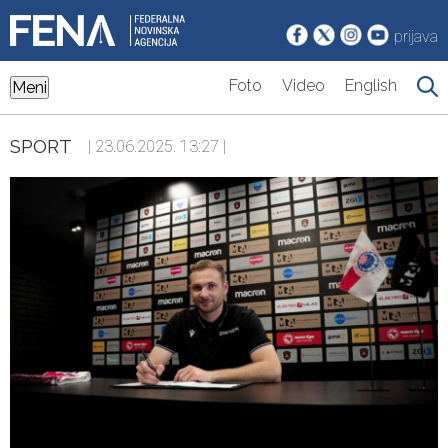
prijava
Foto
Video
English
Meni
SPORT
| 23.06.2025. 13:27 |