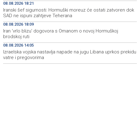
08.08.2026 18:21
umjesto mora izabrali planinu
Iranski šef sigurnosti: Hormuški moreuz će ostati zatvoren dok
SAD ne ispuni zahtjeve Teherana
Požar kod Konjica lokaliziran, vatrogasci i dalje na
09:17
terenu
08.08.2026 18:09
Iran 'vrlo blizu' dogovora s Omanom o novoj Hormuškoj
U Stupama održan prvi „Gastro Livno“: Više od 20 jela
09:09
brodskoj ruti
predstavilo raznolikost livanjske gastronomije
08.08.2026 14:05
Izraelska vojska nastavlja napade na jugu Libana uprkos prekidu
Pretežno sunčano jutro u BiH, u Mostaru 29 stepeni
09:05
vatre i pregovorima