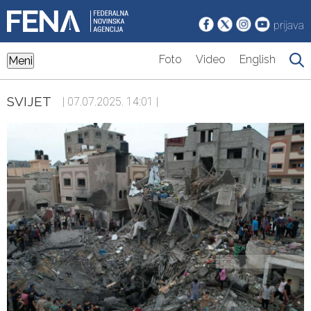
prijava
Foto
Video
English
Meni
SVIJET
| 07.07.2025. 14:01 |