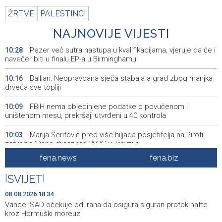
ŽRTVE
PALESTINCI
NAJNOVIJE VIJESTI
Pezer već sutra nastupa u kvalifikacijama, vjeruje da će i
10:28
navečer biti u finalu EP-a u Birminghamu
Ballian: Neopravdana sječa stabala a grad zbog manjka
10:16
drveća sve topliji
FBiH nema objedinjene podatke o povučenom i
10:09
uništenom mesu, prekršaji utvrđeni u 40 kontrola
Marija Šerifović pred više hiljada posjetitelja na Piroti
10:03
zatvorila 'Dane dijaspore 2026' u Travniku
fena.news
fena.biz
Kušljugić: Sprječavanje dehidracije i pregrijavanja ključni
09:28
za očuvanje zdravlja srca tokom vrućina
|
SVIJET
|
U jami 'Raspotočje' petu noć prenoćilo devet zeničkih
09:27
08.08.2026 18:34
rudara
Vance: SAD očekuje od Irana da osigura siguran protok nafte
kroz Hormuški moreuz
Gosti iz regiona okupirali Jahorinu, mnogi zbog popusta
09:20