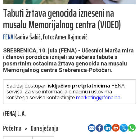
Tabuti žrtava genocida izneseni na
musalu Memorijalnog centra (VIDEO)
FENA
Kadira Šakić, Foto: Amer Kajmović
SREBRENICA, 10. jula (FENA) - Učesnici Marša mira
i članovi porodica iznijeli su večeras tabute s
posmrtnim ostacima žrtava genocida na musalu
Memorijalnog centra Srebrenica-Potočari.
Sadržaj dostupan
isključivo pretplatnicima
FENA
servisa. Za više informacija o načinu i uslovima
korištenja servisa kontaktirajte
marketing@fena.ba
.
(FENA) L. A.
Početna
>
Dan sjećanja