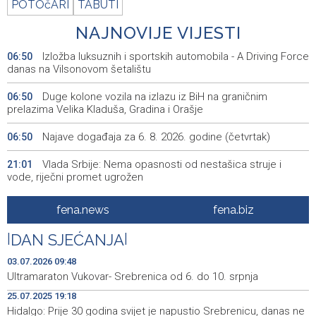
POTOčARI
TABUTI
NAJNOVIJE VIJESTI
Izložba luksuznih i sportskih automobila - A Driving Force
06:50
danas na Vilsonovom šetalištu
Duge kolone vozila na izlazu iz BiH na graničnim
06:50
prelazima Velika Kladuša, Gradina i Orašje
Najave događaja za 6. 8. 2026. godine (četvrtak)
06:50
Vlada Srbije: Nema opasnosti od nestašica struje i
21:01
vode, riječni promet ugrožen
Rukometaši 'Slobode' ulaze u novu sezonu s ciljem
20:29
fena.news
fena.biz
povratka u Premijer ligu
|
DAN SJEĆANJA
|
Ministarstvo za odgoj i obrazovanje KS razvilo sistem
20:17
stručne podrške prosvjetnim radnicima
03.07.2026 09:48
Ultramaraton Vukovar- Srebrenica od 6. do 10. srpnja
Announcement of events for Thursday, 6 August 2026
19:32
25.07.2025 19:18
Hidalgo: Prije 30 godina svijet je napustio Srebrenicu, danas ne
Rise in electric scooter injuries among children; Biloš:
19:26