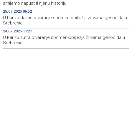
smijemo napustiti njenu historiju
Head and facial injuries most common
25.07.2025 06:52
Ministarstvo saobraćaja KS: Uskoro javna nabavka za
19:25
U Parizu danas otvaranje spomen-obilježja žrtvama genocida u
obnovu mosta u ulici Ive Andrića
Srebrenici
24.07.2025 11:21
Pomozi.ba pomaže Gazi - Od početka 2026. podijeljeno
19:15
40.000 toplih obroka, u augustu nove aktivnosti
U Parizu sutra otvaranje spomen-obilježja žrtvama genocida u
Srebrenici