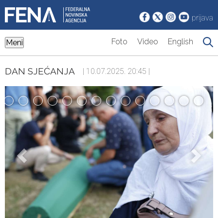
prijava
Foto
Video
English
Meni
DAN SJEĆANJA
| 10.07.2025. 20:45 |