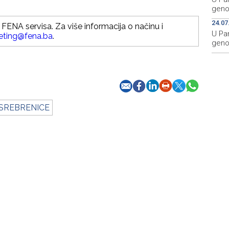
geno
24.07
FENA servisa. Za više informacija o načinu i
U Pa
eting@fena.ba
.
geno
 SREBRENICE