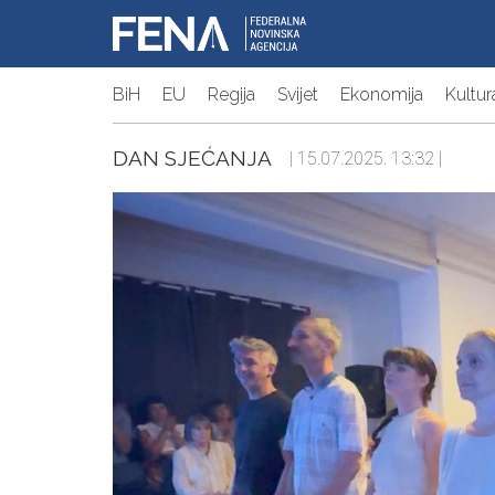
BiH
EU
Regija
Svijet
Ekonomija
Kultur
DAN SJEĆANJA
| 15.07.2025. 13:32 |