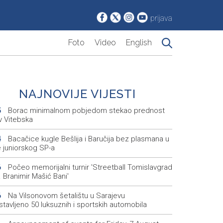
prijava
Foto
Video
English
NAJNOVIJE VIJESTI
Borac minimalnom pobjedom stekao prednost
5
v Vitebska
Bacačice kugle Bešlija i Baručija bez plasmana u
4
e juniorskog SP-a
Počeo memorijalni turnir 'Streetball Tomislavgrad
6
 Branimir Mašić Bani'
Na Vilsonovom šetalištu u Sarajevu
6
tavljeno 50 luksuznih i sportskih automobila