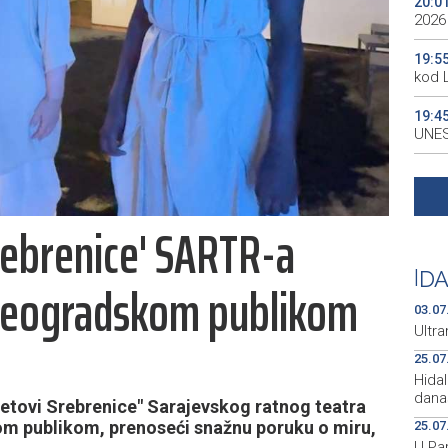
20:0
2026
19:5
kod 
19:4
UNES
19:3
all p
rebrenice' SARTR-a
19:3
kale
|
DA
 beogradskom publikom
19:2
Maro
03.07
Ultr
25.07
Hidal
danas
jetovi Srebrenice" Sarajevskog ratnog teatra
m publikom, prenoseći snažnu poruku o miru,
25.07
U Pa