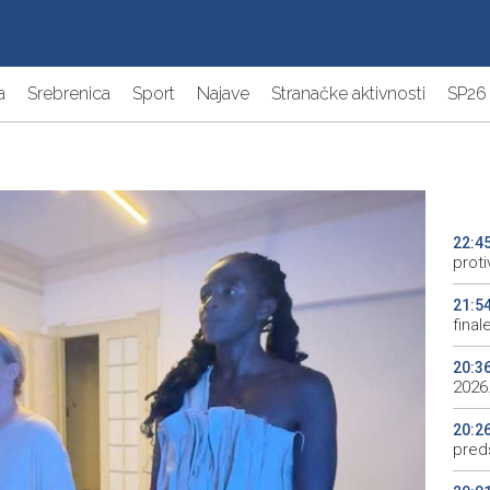
a
Srebrenica
Sport
Najave
Stranačke aktivnosti
SP26
22:4
proti
21:5
final
20:3
2026.
20:2
preds