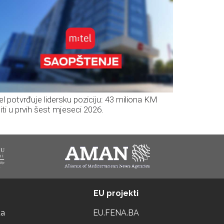
el potvrđuje lidersku poziciju: 43 miliona KM
iti u prvih šest mjeseci 2026.
EU projekti
ta
EU.FENA.BA