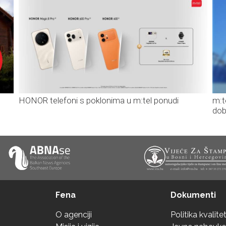
HONOR telefoni s poklonima u m:tel ponudi
m:t
dob
Fena
Dokumenti
O agenciji
Politika kvalite