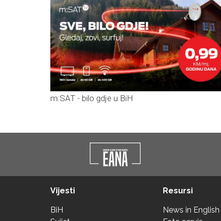
m:SAT - bilo gdje u BiH
Vijesti
Resursi
BiH
News in English