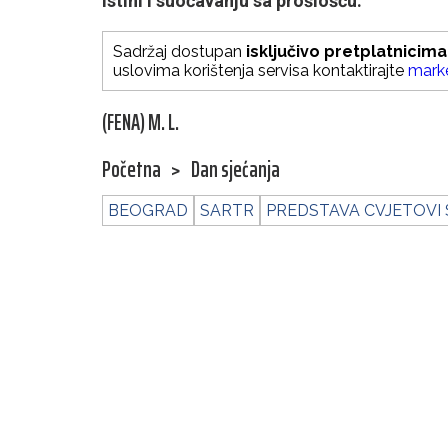
istini i suočavanju sa prošlošću.
Sadržaj dostupan
isključivo pretplatnicima
uslovima korištenja servisa kontaktirajte
mark
(FENA) M. L.
Početna
>
Dan sjećanja
BEOGRAD
SARTR
PREDSTAVA CVJETOVI