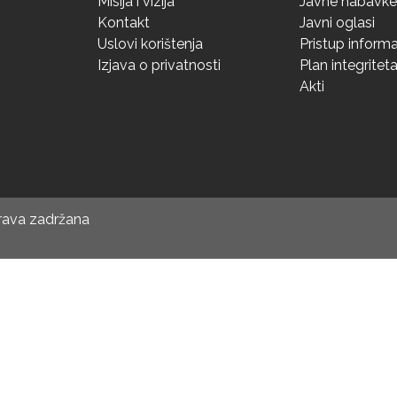
Misija i vizija
Javne nabavke
Kontakt
Javni oglasi
Uslovi korištenja
Pristup inform
Izjava o privatnosti
Plan integritet
Akti
prava zadržana