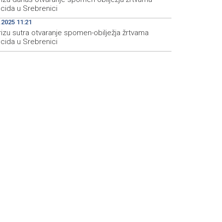
cida u Srebrenici
.2025 11:21
rizu sutra otvaranje spomen-obilježja žrtvama
cida u Srebrenici