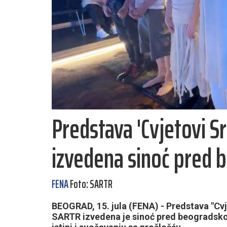
Predstava 'Cvjetovi S
izvedena sinoć pred
FENA
Foto: SARTR
BEOGRAD, 15. jula (FENA) - Predstava "Cv
SARTR izvedena je sinoć pred beogradsko