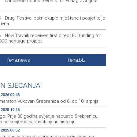
Announcement of events for Friday, 7 August
1
Drugi Festival bakri okupio mještane i posjetitelje
5
Livna
Novi Travnik receives first direct EU funding for
5
CO heritage project
Crishock: OHR maintains an open dialogue with
3
olitical stakeholders in BiH
fena.news
fena.biz
Velika nagrada Britanije ostaje u MotoGP
2
ndaru do 2028. godine
N SJEĆANJA
|
Španska krajnja ljevica i desnica ujedinjene protiv
9
ka kao suorganizatora SP 2030.
.2026 09:48
amaraton Vukovar- Srebrenica od 6. do 10. srpnja
.2025 19:18
go: Prije 30 godina svijet je napustio Srebrenicu,
 ne smijemo napustiti njenu historiju
.2025 06:52
rizu danas otvaranje spomen-obilježja žrtvama