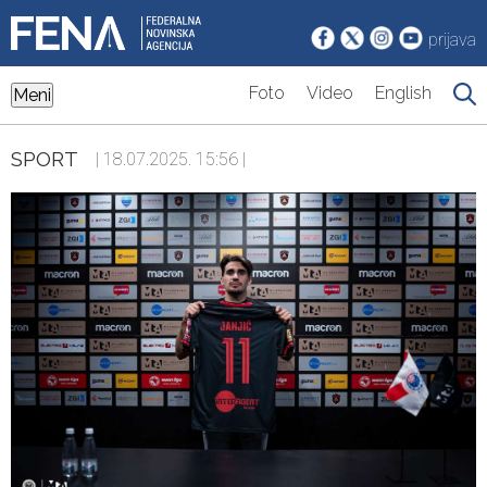
prijava
Foto
Video
English
Meni
SPORT
| 18.07.2025. 15:56 |