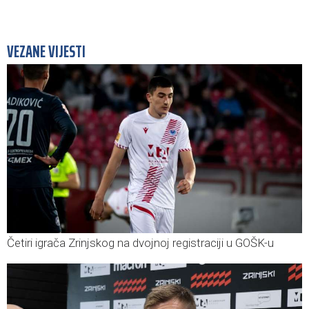
VEZANE VIJESTI
Četiri igrača Zrinjskog na dvojnoj registraciji u GOŠK-u