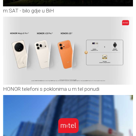
m:SAT - bilo gdje u BiH
HONOR telefoni s poklonima u m:tel ponudi