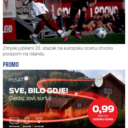
Zrinjski jubilarni 20. izlazak na europsku scenu otvorio
porazom na Islandu
PROMO