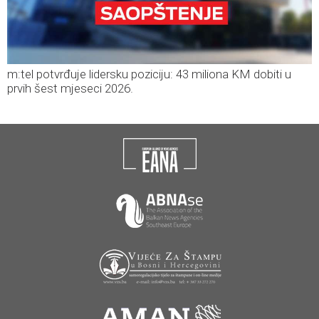
m:tel potvrđuje lidersku poziciju: 43 miliona KM dobiti u
prvih šest mjeseci 2026.