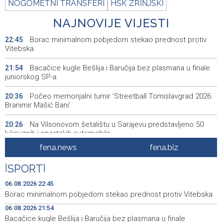
NOGOMETNI TRANSFERI
HŠK ZRINJSKI
NAJNOVIJE VIJESTI
Borac minimalnom pobjedom stekao prednost protiv
22:45
Vitebska
Bacačice kugle Bešlija i Baručija bez plasmana u finale
21:54
juniorskog SP-a
Počeo memorijalni turnir 'Streetball Tomislavgrad 2026.
20:36
Branimir Mašić Bani'
Na Vilsonovom šetalištu u Sarajevu predstavljeno 50
20:26
luksuznih i sportskih automobila
fena.news
fena.biz
Announcement of events for Friday, 7 August 2026
20:01
|
SPORT
|
Drugi Festival bakri okupio mještane i posjetitelje kod
19:55
Livna
06.08.2026 22:45
Borac minimalnom pobjedom stekao prednost protiv Vitebska
Novi Travnik receives first direct EU funding for UNESCO
19:45
06.08.2026 21:54
heritage project
Bacačice kugle Bešlija i Baručija bez plasmana u finale