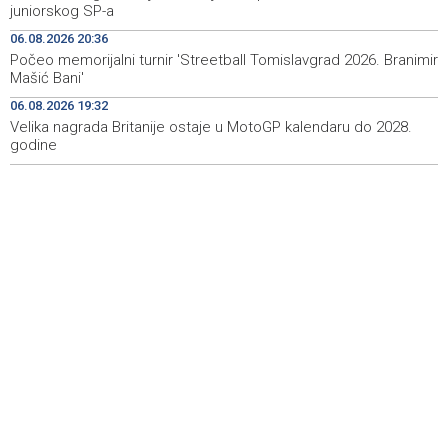
juniorskog SP-a
Crishock: OHR maintains an open dialogue with all
19:33
political stakeholders in BiH
06.08.2026 20:36
Počeo memorijalni turnir 'Streetball Tomislavgrad 2026. Branimir
Velika nagrada Britanije ostaje u MotoGP kalendaru do
19:32
Mašić Bani'
2028. godine
06.08.2026 19:32
Velika nagrada Britanije ostaje u MotoGP kalendaru do 2028.
Španska krajnja ljevica i desnica ujedinjene protiv
19:29
Maroka kao suorganizatora SP 2030.
godine