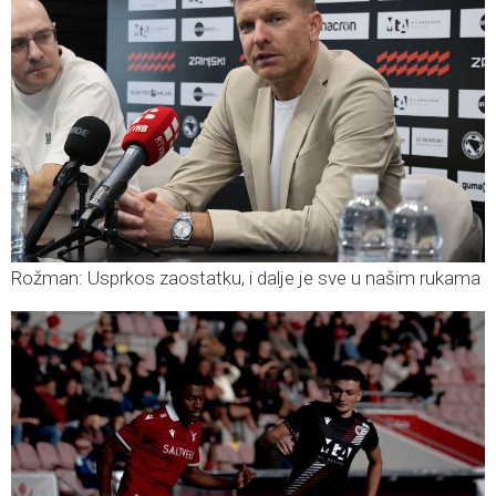
Rožman: Usprkos zaostatku, i dalje je sve u našim rukama