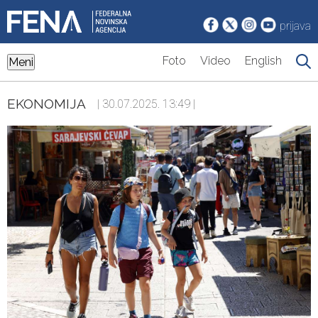
prijava
Foto
Video
English
Meni
EKONOMIJA
| 30.07.2025. 13:49 |