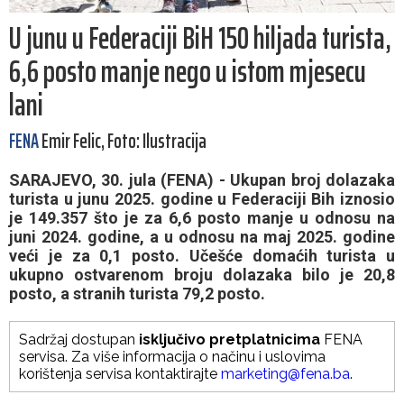
U junu u Federaciji BiH 150 hiljada turista,
6,6 posto manje nego u istom mjesecu
lani
FENA
Emir Felic, Foto: Ilustracija
SARAJEVO, 30. jula (FENA) - Ukupan broj dolazaka
turista u junu 2025. godine u Federaciji Bih iznosio
je 149.357 što je za 6,6 posto manje u odnosu na
juni 2024. godine, a u odnosu na maj 2025. godine
veći je za 0,1 posto. Učešće domaćih turista u
ukupno ostvarenom broju dolazaka bilo je 20,8
posto, a stranih turista 79,2 posto.
Sadržaj dostupan
isključivo pretplatnicima
FENA
servisa. Za više informacija o načinu i uslovima
korištenja servisa kontaktirajte
marketing@fena.ba
.