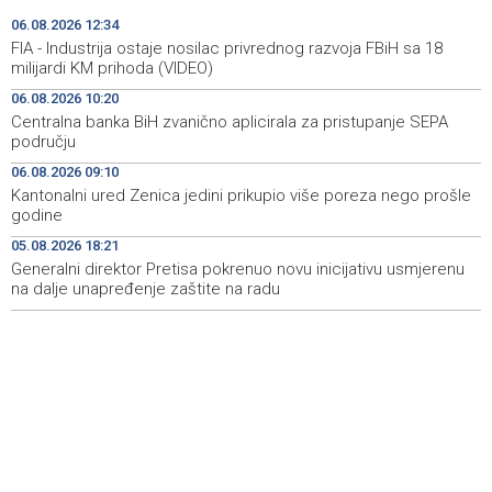
krijumčarenje više od 900 migranata
06.08.2026 12:34
FIA - Industrija ostaje nosilac privrednog razvoja FBiH sa 18
Forto: Professional drivers can no longer wait – We
12:27
milijardi KM prihoda (VIDEO)
have offered a workable solution to the EU
06.08.2026 10:20
Centralna banka BiH zvanično aplicirala za pristupanje SEPA
Njemačka uhapsila Ukrajinca zbog sumnje za špijunažu
12:27
području
proizvođača oružja
06.08.2026 09:10
Nastavljena saradnja Općine Novi Grad i Sarajevo Film
12:21
Kantonalni ured Zenica jedini prikupio više poreza nego prošle
Festivala, potpisan ugovor
godine
05.08.2026 18:21
Europol: U Srbiji i Njemačkoj uhićeni krijumčari migranata
12:03
iz Sirije
Generalni direktor Pretisa pokrenuo novu inicijativu usmjerenu
na dalje unapređenje zaštite na radu