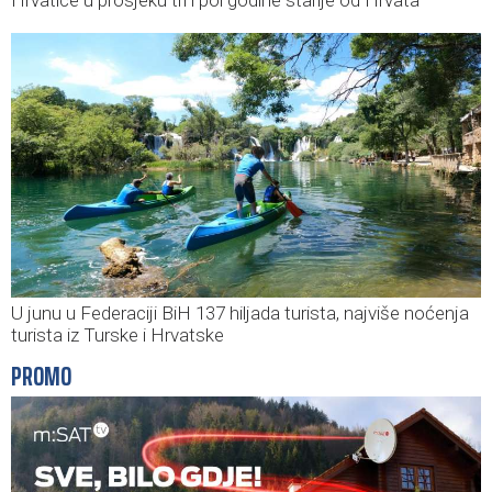
Hrvatice u prosjeku tri i pol godine starije od Hrvata
U junu u Federaciji BiH 137 hiljada turista, najviše noćenja
turista iz Turske i Hrvatske
PROMO