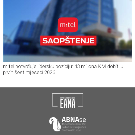
m:tel potvrđuje lidersku poziciju: 43 miliona KM dobiti u
prvih šest mjeseci 2026.