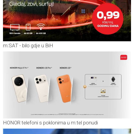
m:SAT - bilo gdje u BiH
HONOR telefoni s poklonima u m:tel ponudi