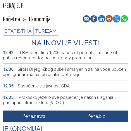
(FENA) E. F.
Početna
>
Ekonomija
STATISTIKA
TURIZAM
NAJNOVIJE VIJESTI
TI BiH identifies 1,200 cases of potential misuse of
12:42
public resources for political party promotion
Široki Brijeg: Zbog suše i smanjenih zaliha vode upućen
12:36
apel građanima na racionalnu potrošnju
Saopćenje za javnost SDA
12:35
Prokoško jezero sve posjećenije nakon ulaganja u
12:35
pristupnu infrastrukturu (VIDEO)
FIA - Industrija ostaje nosilac privrednog razvoja FBiH sa
12:34
fena.news
fena.biz
18 milijardi KM prihoda (VIDEO)
|
EKONOMIJA
|
U Srbiji i Njemačkoj uhapšeni osumnjičeni za
12:28