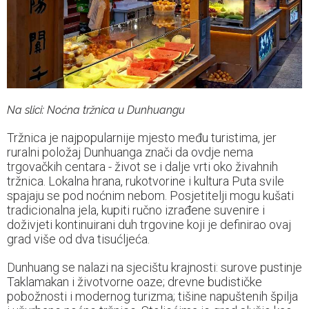
Na slici: Noćna tržnica u Dunhuangu
Tržnica je najpopularnije mjesto među turistima, jer
ruralni položaj Dunhuanga znači da ovdje nema
trgovačkih centara - život se i dalje vrti oko živahnih
tržnica. Lokalna hrana, rukotvorine i kultura Puta svile
spajaju se pod noćnim nebom. Posjetitelji mogu kušati
tradicionalna jela, kupiti ručno izrađene suvenire i
doživjeti kontinuirani duh trgovine koji je definirao ovaj
grad više od dva tisućljeća.
Dunhuang se nalazi na sjecištu krajnosti: surove pustinje
Taklamakan i životvorne oaze; drevne budističke
pobožnosti i modernog turizma; tišine napuštenih špilja