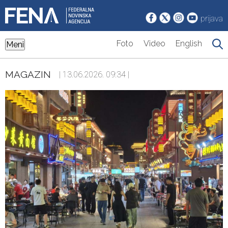
prijava
Foto
Video
English
Meni
MAGAZIN
| 13.06.2026. 09:34 |