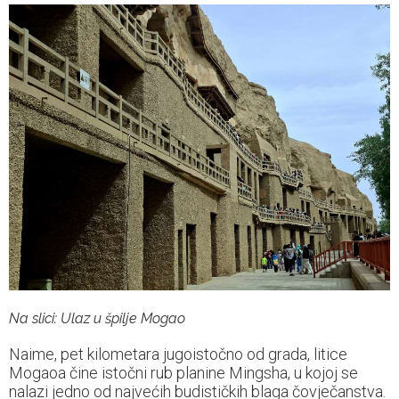
Na slici: Ulaz u špilje Mogao
Naime, pet kilometara jugoistočno od grada, litice
Mogaoa čine istočni rub planine Mingsha, u kojoj se
nalazi jedno od najvećih budističkih blaga čovječanstva.