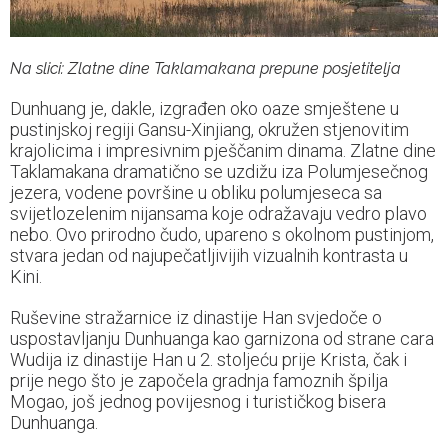
Na slici: Zlatne dine Taklamakana prepune posjetitelja
Dunhuang je, dakle, izgrađen oko oaze smještene u
pustinjskoj regiji Gansu-Xinjiang, okružen stjenovitim
krajolicima i impresivnim pješčanim dinama. Zlatne dine
Taklamakana dramatično se uzdižu iza Polumjesečnog
jezera, vodene površine u obliku polumjeseca sa
svijetlozelenim nijansama koje odražavaju vedro plavo
nebo. Ovo prirodno čudo, upareno s okolnom pustinjom,
stvara jedan od najupečatljivijih vizualnih kontrasta u
Kini.
Ruševine stražarnice iz dinastije Han svjedoče o
uspostavljanju Dunhuanga kao garnizona od strane cara
Wudija iz dinastije Han u 2. stoljeću prije Krista, čak i
prije nego što je započela gradnja famoznih špilja
Mogao, još jednog povijesnog i turističkog bisera
Dunhuanga.