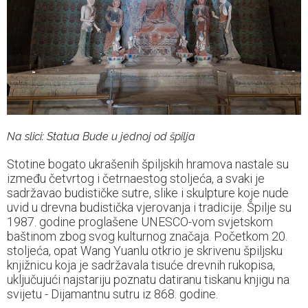
Na slici: Statua Bude u jednoj od špilja
Stotine bogato ukrašenih špiljskih hramova nastale su
između četvrtog i četrnaestog stoljeća, a svaki je
sadržavao budističke sutre, slike i skulpture koje nude
uvid u drevna budistička vjerovanja i tradicije. Špilje su
1987. godine proglašene UNESCO-vom svjetskom
baštinom zbog svog kulturnog značaja. Početkom 20.
stoljeća, opat Wang Yuanlu otkrio je skrivenu špiljsku
knjižnicu koja je sadržavala tisuće drevnih rukopisa,
uključujući najstariju poznatu datiranu tiskanu knjigu na
svijetu - Dijamantnu sutru iz 868. godine.