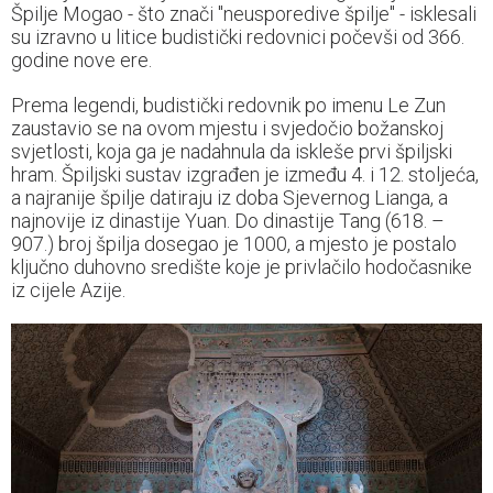
Špilje Mogao - što znači "neusporedive špilje" - isklesali
su izravno u litice budistički redovnici počevši od 366.
godine nove ere.
Prema legendi, budistički redovnik po imenu Le Zun
zaustavio se na ovom mjestu i svjedočio božanskoj
svjetlosti, koja ga je nadahnula da iskleše prvi špiljski
hram. Špiljski sustav izgrađen je između 4. i 12. stoljeća,
a najranije špilje datiraju iz doba Sjevernog Lianga, a
najnovije iz dinastije Yuan. Do dinastije Tang (618. –
907.) broj špilja dosegao je 1000, a mjesto je postalo
ključno duhovno središte koje je privlačilo hodočasnike
iz cijele Azije.