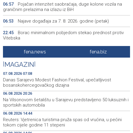
Pojačan intenzitet saobraćaja, duge kolone vozila na
06:57
graničnim prelazima na izlazu iz BiH
Najave događaja za 7. 8. 2026. godine (petak)
06:53
Borac minimalnom pobjedom stekao prednost protiv
22:45
Vitebska
Bacačice kugle Bešlija i Baručija bez plasmana u finale
21:54
fena.news
fena.biz
juniorskog SP-a
|
MAGAZIN
|
Počeo memorijalni turnir 'Streetball Tomislavgrad 2026.
20:36
Branimir Mašić Bani'
07.08.2026 07:08
Danas Sarajevo Modest Fashion Festival, upečatljivost
Na Vilsonovom šetalištu u Sarajevu predstavljeno 50
20:26
bosanskohercegovačkog dizajna
luksuznih i sportskih automobila
06.08.2026 20:26
Na Vilsonovom šetalištu u Sarajevu predstavljeno 50 luksuznih i
Announcement of events for Friday, 7 August 2026
20:01
sportskih automobila
Drugi Festival bakri okupio mještane i posjetitelje kod
19:55
06.08.2026 14:44
Livna
Reuters: Vjetrenica turistima pruža spas od vrućina, u pećini
tokom cijele godine 11 stepeni
Novi Travnik receives first direct EU funding for UNESCO
19:45