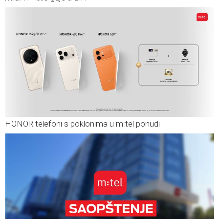
HONOR telefoni s poklonima u m:tel ponudi