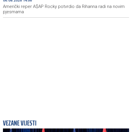
06.08.2026 14:06
heritage project
Američki reper A$AP Rocky potvrdio da Rihanna radi na novim
pjesmama
VEZANE VIJESTI