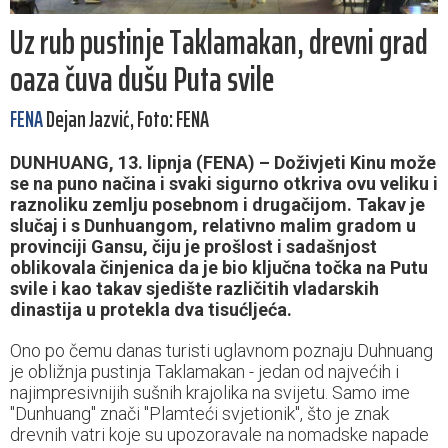
Uz rub pustinje Taklamakan, drevni grad
oaza čuva dušu Puta svile
FENA
Dejan Jazvić, Foto: FENA
DUNHUANG, 13. lipnja (FENA) – Doživjeti Kinu može
se na puno načina i svaki sigurno otkriva ovu veliku i
raznoliku zemlju posebnom i drugačijom. Takav je
slučaj i s Dunhuangom, relativno malim gradom u
provinciji Gansu, čiju je prošlost i sadašnjost
oblikovala činjenica da je bio ključna točka na Putu
svile i kao takav sjedište različitih vladarskih
dinastija u protekla dva tisućljeća.
Ono po čemu danas turisti uglavnom poznaju Duhnuang
je obližnja pustinja Taklamakan - jedan od najvećih i
najimpresivnijih sušnih krajolika na svijetu. Samo ime
"Dunhuang" znači "Plamteći svjetionik", što je znak
drevnih vatri koje su upozoravale na nomadske napade