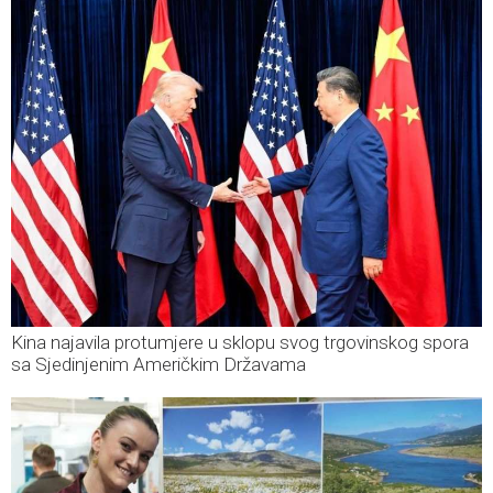
Kina najavila protumjere u sklopu svog trgovinskog spora
sa Sjedinjenim Američkim Državama