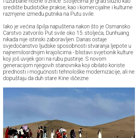
i užurbane noćne tržnice. Stoljećima je grad služio kao
središte budističke prakse, kao i komercijalne i kulturne
razmjene između putnika na Putu svile.
Iako je većina špilja napuštena nakon što je Osmansko
Carstvo zatvorilo Put svile oko 15. stoljeća, Dunhuang
nikada nije istinski zaboravljen. Danas ostaje
svjedočanstvo ljudske sposobnosti stvaranja ljepote u
najnemilosrdnijim krajolicima - blistavi svjetionik kulture
koji još uvijek gori na rubu pustinje. S novom
generacijom njegovih stanovnika koji obilato koriste
prednosti i mogućnosti tehnološke modernizacije, ali ne
dopuštaju da duh stare Kine iščezne.