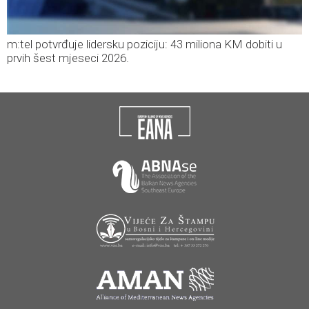
m:tel potvrđuje lidersku poziciju: 43 miliona KM dobiti u
prvih šest mjeseci 2026.