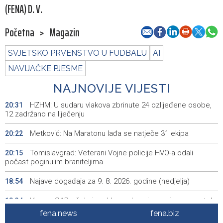
(FENA) D. V.
Početna
>
Magazin
SVJETSKO PRVENSTVO U FUDBALU
AI
NAVIJAČKE PJESME
NAJNOVIJE VIJESTI
HZHM: U sudaru vlakova zbrinute 24 ozlijeđene osobe,
20:31
12 zadržano na liječenju
Metković: Na Maratonu lađa se natječe 31 ekipa
20:22
Tomislavgrad: Veterani Vojne policije HVO-a odali
20:15
počast poginulim braniteljima
Najave događaja za 9. 8. 2026. godine (nedjelja)
18:54
Vance: SAD očekuje od Irana da osigura siguran protok
18:34
nafte kroz Hormuški moreuz
fena.news
fena.biz