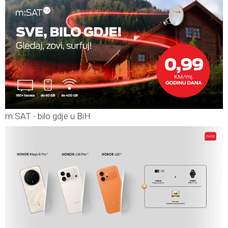
m:SAT - bilo gdje u BiH