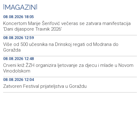
Iranski šef sigurnosti: Hormuški moreuz će ostati
18:21
|
MAGAZIN
|
zatvoren dok SAD ne ispuni zahtjeve Teherana
08.08.2026 18:05
Iran 'vrlo blizu' dogovora s Omanom o novoj Hormuškoj
18:09
Koncertom Marije Šerifović večeras se zatvara manifestacija
brodskoj ruti
'Dani dijaspore Travnik 2026'
08.08.2026 12:59
Koncertom Marije Šerifović večeras se zatvara
18:05
Više od 500 učesnika na Drinskoj regati od Modrana do
manifestacija 'Dani dijaspore Travnik 2026'
Goražda
Kod mosta Brčko - Gunja pronađene kosti, vještaci
17:26
08.08.2026 12:48
sudske medicine utvrđuju porijeklo
Crveni križ ŽZH organizira ljetovanje za djecu i mlade u Novom
Vinodolskom
'Pekijada' u Varešu okupila 37 ekipa iz četiri države
17:15
08.08.2026 12:04
regiona
Zatvoren Festival prijateljstva u Goraždu