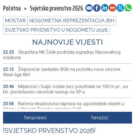
Početna
>
Svjetsko prvenstvo 2026
MOSTAR
NOGOMETNA REPREZENTACIJA BIH
SVJETSKO PRVENSTVO U NOGOMETU 2026.
NAJNOVIJE VIJESTI
Skupština NK Čelik podržala izgradnju Nacionalnog
22:25
stadiona
Željezničar savladao BSK na početku nove sezone
22:13
Wwin lige BiH
Miljanović i Suljić ostale bez polufinala na 100 m pr., svi
20:46
bh. predstavnici okončali nastup na SP-u
Bačena eksplozivna naprava na ugostiteljski objekt u
20:06
Vitezu, u Novom Travniku zapaljen Golf
fena.news
fena.biz
Galerija ULUPUBiH otvara novu izlagačku sezonu,
20:01
predstavlja novi izlagački program
|
SVJETSKO PRVENSTVO 2026
|