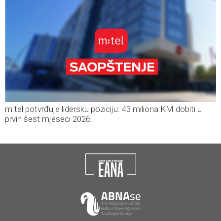
m:tel potvrđuje lidersku poziciju: 43 miliona KM dobiti u
prvih šest mjeseci 2026.