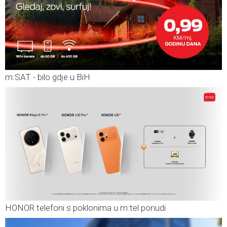
m:SAT - bilo gdje u BiH
HONOR telefoni s poklonima u m:tel ponudi