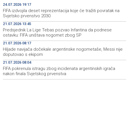
Faris Dževahirić novi nogometaš Veleža
19:44
24.07.2026 19:17
FIFA izdvojila deset reprezentacija koje će tražiti povratak na
Announcement of events for Saturday, 8 August 2026
19:21
Svjetsko prvenstvo 2030.
21.07.2026 13:45
Rudari Milanovića ubijedili da ode kući, Memčić se već
19:10
Predsjednik La Lige Tebas pozvao Infantina da podnese
ponovo vratio u jamu 'Raspotočje'
ostavku: FIFA uništava nogomet zbog SP
Sarajevo Film Festival presents Kinoscope and
19:03
21.07.2026 08:17
Kinoscope Surreal programs
Hiljade navijača dočekale argentinske nogometaše, Messi nije
doputovao s ekipom
Najave događaja za 8. 8. 2026. godine (subota)
19:00
21.07.2026 08:04
FIFA pokrenula istragu zbog incidenata argentinskih igrača
nakon finala Svjetskog prvenstva