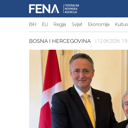
BiH
EU
Regija
Svijet
Ekonomija
Kultur
BOSNA I HERCEGOVINA
| 12.06.2026. 19: