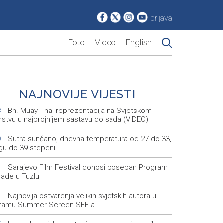
prijava
Foto
Video
English
NAJNOVIJE VIJESTI
Bh. Muay Thai reprezentacija na Svjetskom
8
nstvu u najbrojnijem sastavu do sada (VIDEO)
Sutra sunčano, dnevna temperatura od 27 do 33,
0
ugu do 39 stepeni
Sarajevo Film Festival donosi poseban Program
3
lade u Tuzlu
Najnovija ostvarenja velikih svjetskih autora u
1
ramu Summer Screen SFF-a