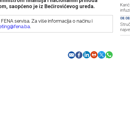
ministrom finansija i nacionalnih prihoda
Karić
, saopćeno je iz Bećirovićevog ureda.
infu
08.08
FENA servisa. Za više informacija o načinu i
Struč
eting@fena.ba
.
najv