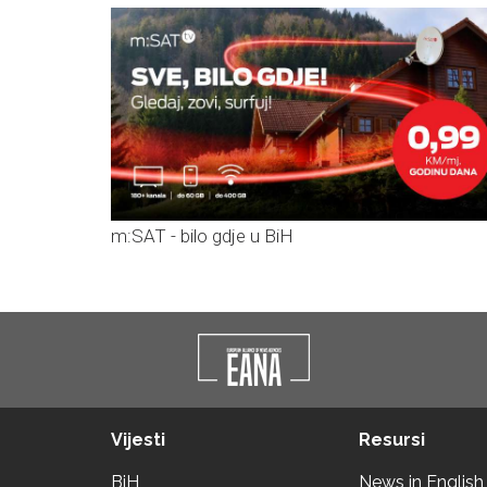
m:SAT - bilo gdje u BiH
Vijesti
Resursi
BiH
News in English