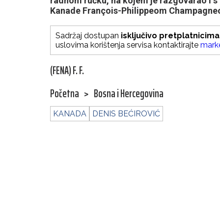
radnom ručku, na kojem je razgovarao i s 
Kanade François-Philippeom Champagneom
Sadržaj dostupan
isključivo pretplatnicima
uslovima korištenja servisa kontaktirajte
mark
(FENA) F. F.
Početna
>
Bosna i Hercegovina
KANADA
DENIS BEĆIROVIĆ