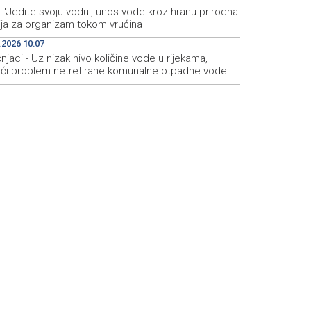
: 'Jedite svoju vodu', unos vode kroz hranu prirodna
zija za organizam tokom vrućina
.2026 10:07
njaci - Uz nizak nivo količine vode u rijekama,
eći problem netretirane komunalne otpadne vode