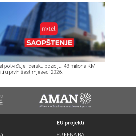
el potvrđuje lidersku poziciju: 43 miliona KM
iti u prvih šest mjeseci 2026.
EU projekti
ta
EU.FENA.BA