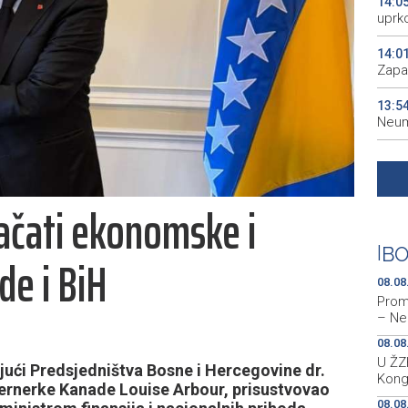
14:0
uprk
14:0
Zapa
13:5
Neum
13:1
terit
Jačati ekonomske i
13:0
Udor
|
BO
e i BiH
12:5
Modr
08.08
Prom
– Ne
08.08
U ŽZH
ući Predsjedništva Bosne i Hercegovine dr.
Kong
vernerke Kanade Louise Arbour, prisustvovao
08.08