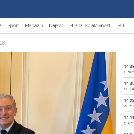
a
Sport
Magazin
Najave
Stranačke aktivnosti
SFF
28 |
14:3
prve
14:3
na j
14:2
za m
14:1
prog