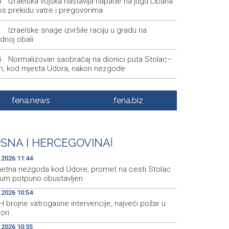
Izraelska vojska nastavlja napade na jugu Libana
5
os prekidu vatre i pregovorima
Izraelske snage izvršile raciju u gradu na
1
dnoj obali
Normalizovan saobraćaj na dionici puta Stolac–
4
, kod mjesta Udora, nakon nezgode
Vučić i Zelenski u Beogradu: Srbija podržava
5
orijalni integritet Ukrajine
fena.news
fena.biz
Na magistralnoj cesti Stolac-Neum, kod mjesta
2
a, naizmjenično propuštanje vozila, jednom trakom
SNA I HERCEGOVINA
|
Više od 500 učesnika na Drinskoj regati od
9
ana do Goražda
.2026 11:44
etna nezgoda kod Udore, promet na cesti Stolac
um potpuno obustavljen
.2026 10:54
 brojne vatrogasne intervencije, najveći požar u
ori
.2026 10:35