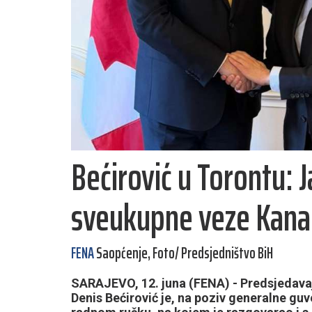
Bećirović u Torontu: 
sveukupne veze Kanad
FENA
Saopćenje, Foto/ Predsjedništvo BiH
SARAJEVO, 12. juna (FENA) - Predsjedavaj
Denis Bećirović je, na poziv generalne gu