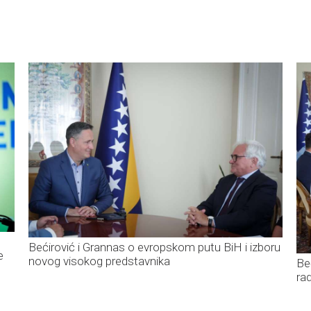
Bećirović i Grannas o evropskom putu BiH i izboru
e
novog visokog predstavnika
Be
ra