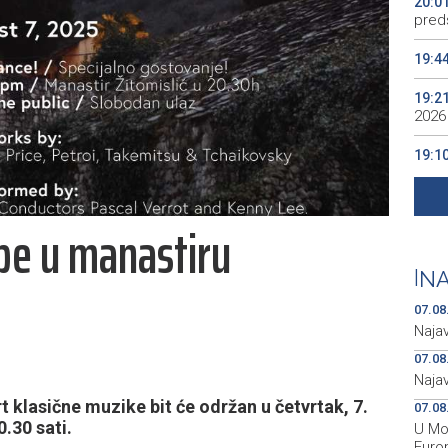
20:0
preds
19:4
19:2
2026
19:1
se v
19:0
zbe u manastiru
Kino
19:0
|
NA
07.08
Naja
07.08
Naja
 klasične muzike bit će održan u četvrtak, 7.
07.08
.30 sati.
U Mos
Euro