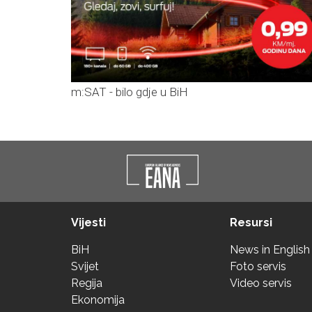
m:SAT - bilo gdje u BiH
Vijesti
Resursi
BiH
News in English
Svijet
Foto servis
Regija
Video servis
Ekonomija