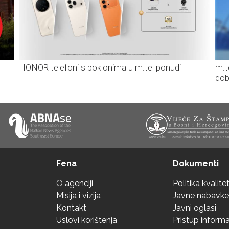
HONOR telefoni s poklonima u m:tel ponudi
m:t
dob
Fena
Dokumenti
O agenciji
Politika kvalite
Misija i vizija
Javne nabavke
Kontakt
Javni oglasi
Uslovi korištenja
Pristup inform