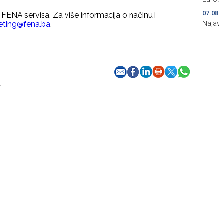
07.08
FENA servisa. Za više informacija o načinu i
Najav
eting@fena.ba
.