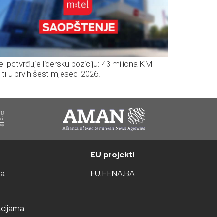
el potvrđuje lidersku poziciju: 43 miliona KM
iti u prvih šest mjeseci 2026.
EU projekti
ta
EU.FENA.BA
acijama