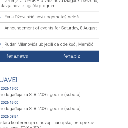
Galerija ULUPUBiH otvara novu izlagačku sezonu,
1
tavlja novi izlagački program
Faris Dževahirić novi nogometaš Veleža
4
Announcement of events for Saturday, 8 August
1
Rudari Milanovića ubijedili da ode kući, Memčić
0
eć ponovo vratio u jamu 'Raspotočje'
fena.news
fena.biz
Sarajevo Film Festival presents Kinoscope and
3
scope Surreal programs
Najave događaja za 8. 8. 2026. godine (subota)
0
JAVE
|
.2026 19:00
ve događaja za 8. 8. 2026. godine (subota)
.2026 15:00
ve događaja za 8. 8. 2026. godine (subota)
.2026 08:54
taru konferencija o novoj financijskoj perspektivi
pske unije 2028.–2034.