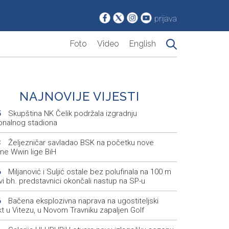
prijava
Foto
Video
English
NAJNOVIJE VIJESTI
Skupština NK Čelik podržala izgradnju
5
onalnog stadiona
Željezničar savladao BSK na početku nove
3
ne Wwin lige BiH
Miljanović i Suljić ostale bez polufinala na 100 m
6
svi bh. predstavnici okončali nastup na SP-u
Bačena eksplozivna naprava na ugostiteljski
6
t u Vitezu, u Novom Travniku zapaljen Golf