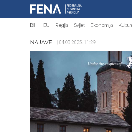
BiH
EU
Regija
Svijet
Ekonomija
Kultur
NAJAVE
| 04.08.2025. 11:29 |