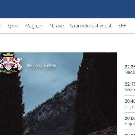
a
Sport
Magazin
Najave
Stranačke aktivnosti
SFF
22:2
Naci
22:1
sezo
20:4
pr., 
20:0
objek