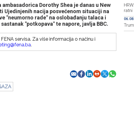
a ambasadorica Dorothy Shea je danas u New
HRW: 
ratni
i Ujedinjenih nacija posvećenom situaciji na
ave "neumorno rade" na oslobađanju talaca i
06.08
i sastanak "potkopava" te napore, javlja BBC.
Trump
FENA servisa. Za više informacija o načinu i
eting@fena.ba
.
GAZA