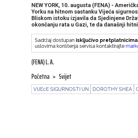
NEW YORK, 10. augusta (FENA) - Američk
Yorku na hitnom sastanku Vijeća sigurnost
Bliskom istoku izjavila da Sjedinjene Drž
okončanju rata u Gazi, te da današnji hitn
Sadržaj dostupan
isključivo pretplatnicima
uslovima korištenja servisa kontaktirajte
mark
(FENA) L. A.
Početna
>
Svijet
VIJEćE SIGURNOSTI UN
DOROTHY SHEA