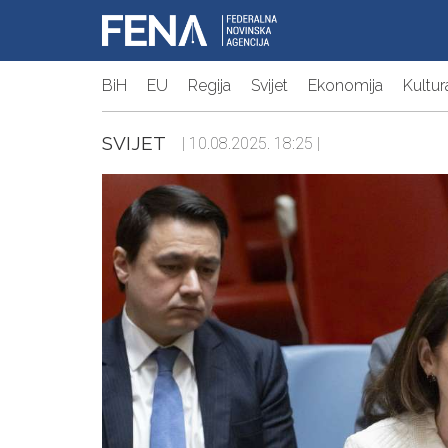
BiH
EU
Regija
Svijet
Ekonomija
Kultur
SVIJET
| 10.08.2025. 18:25 |