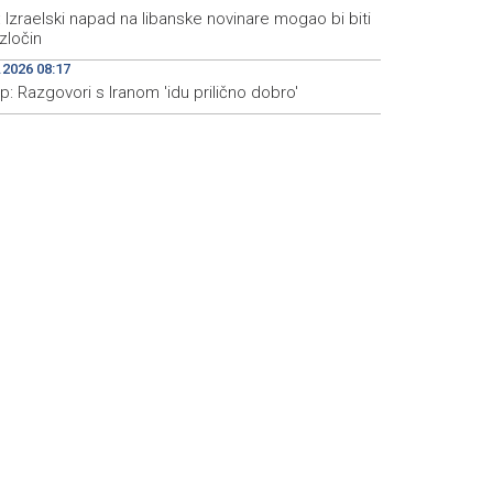
Izraelski napad na libanske novinare mogao bi biti
 zločin
.2026 08:17
: Razgovori s Iranom 'idu prilično dobro'