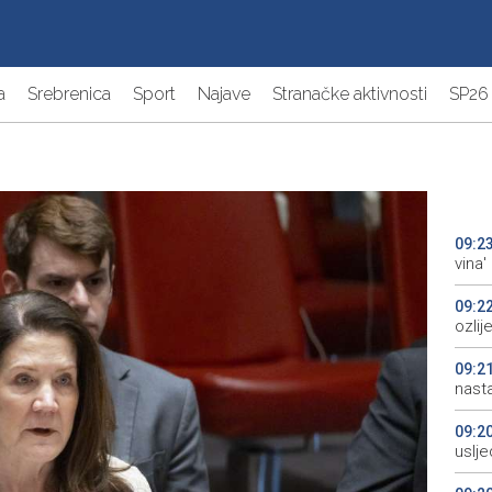
a
Srebrenica
Sport
Najave
Stranačke aktivnosti
SP26
09:2
vina'
09:2
ozli
09:2
nasta
09:2
uslj