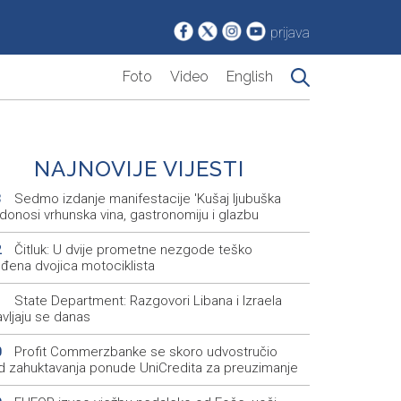
prijava
Foto
Video
English
NAJNOVIJE VIJESTI
Sedmo izdanje manifestacije 'Kušaj ljubuška
3
 donosi vrhunska vina, gastronomiju i glazbu
Čitluk: U dvije prometne nezgode teško
2
jeđena dvojica motociklista
State Department: Razgovori Libana i Izraela
1
vljaju se danas
Profit Commerzbanke se skoro udvostručio
0
ed zahuktavanja ponude UniCredita za preuzimanje