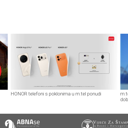
HONOR telefoni s poklonima u m:tel ponudi
m:t
dob