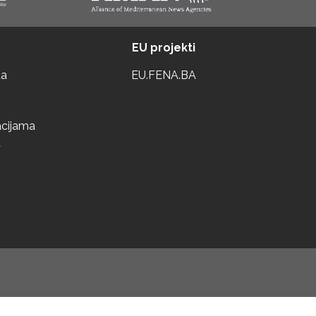
EU projekti
ta
EU.FENA.BA
acijama
a