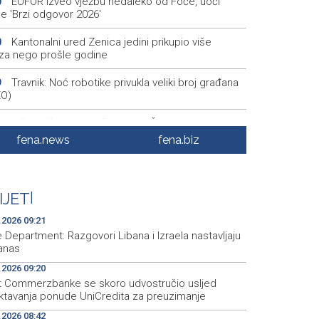
EUFOR izveo vježbu nedaleko od Foče, uoči
0
e 'Brzi odgovor 2026'
Kantonalni ured Zenica jedini prikupio više
0
za nego prošle godine
Travnik: Noć robotike privukla veliki broj građana
9
EO)
Više požara zabilježeno u HNŽ-u, vatrogasci i
6
 na terenu kod Konjica
fena.news
fena.biz
Danas u BiH sunčano i vruće, temperature od 34
9
1 stepen
IJET
|
POLITICO: Zašto ljudi žele posao u Evropskoj
8
iji — i zašto toliko mnogo njih završi nesretno?
.2026 09:21
 Department: Razgovori Libana i Izraela nastavljaju
anas
.2026 09:20
it Commerzbanke se skoro udvostručio usljed
ktavanja ponude UniCredita za preuzimanje
.2026 08:42