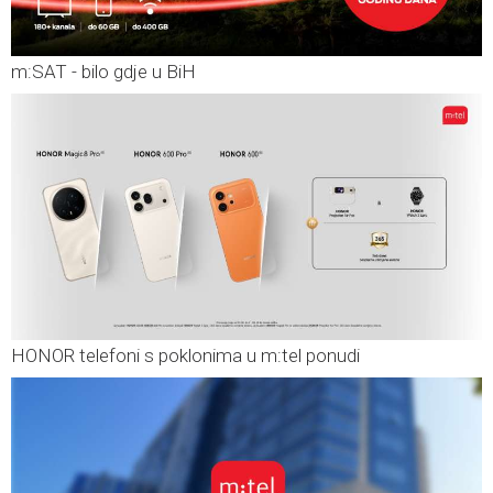
m:SAT - bilo gdje u BiH
HONOR telefoni s poklonima u m:tel ponudi