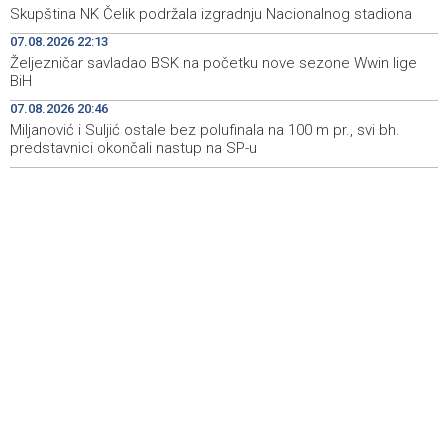
Skupština NK Čelik podržala izgradnju Nacionalnog stadiona
Duge kolone vozila na graničnim prelazim na izlazu iz
08:34
07.08.2026 22:13
BiH
Željezničar savladao BSK na početku nove sezone Wwin lige
BiH
Deset zeničkih rudara četvrtu noć ostali u jami
08:29
Raspotočje
07.08.2026 20:46
Miljanović i Suljić ostale bez polufinala na 100 m pr., svi bh.
predstavnici okončali nastup na SP-u
Podrška najmlađima: U Mostaru podijeljeno 50 ruksaka
08:25
sa školskim priborom