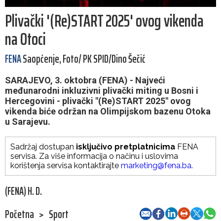
Plivački '(Re)START 2025' ovog vikenda
na Otoci
FENA
Saopćenje, Foto/ PK SPID/Dino Šečić
SARAJEVO, 3. oktobra (FENA) - Najveći
međunarodni inkluzivni plivački miting u Bosni i
Hercegovini - plivački "(Re)START 2025" ovog
vikenda biće održan na Olimpijskom bazenu Otoka
u Sarajevu.
Sadržaj dostupan
isključivo pretplatnicima
FENA
servisa. Za više informacija o načinu i uslovima
korištenja servisa kontaktirajte
marketing@fena.ba
.
(FENA) H. D.
Početna
>
Sport