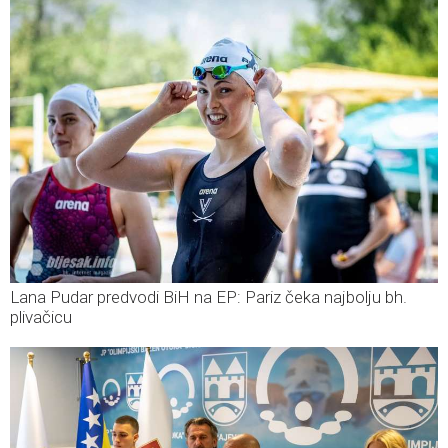
Lana Pudar predvodi BiH na EP: Pariz čeka najbolju bh.
plivačicu