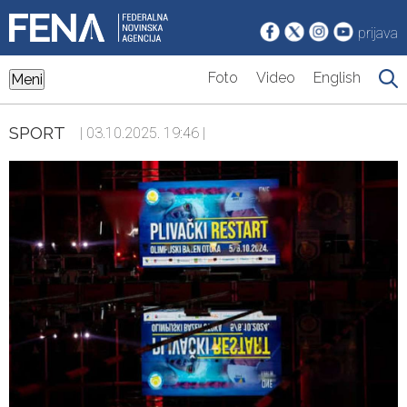
prijava
Foto
Video
English
Meni
SPORT
| 03.10.2025. 19:46 |