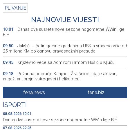
PLIVANJE
NAJNOVIJE VIJESTI
Danas dva susreta nove sezone nogometne WWin lige
10:01
BiH
Jakšić: U četiri godine građanima USK-a vraćeno više od
09:50
25 miliona KM po osnovu pravosnažnih presuda
Književno veče sa Admirom i Irmom Husić u Ključu
09:45
Požar na području Kanjine i Živašnice i dalje aktivan,
09:18
angažirani brojni vatrogasci i helikopteri
Erdogan: Sporazum iz Meke nije usmjeren ni protiv
08:55
fena.news
fena.biz
jedne države, otvoren je i za prijateljske zemlje
|
SPORT
|
Američki sud blokirao Trumpov plan izgradnje plesne
08:51
dvorane u Bijeloj kući
08.08.2026 10:01
Danas dva susreta nove sezone nogometne WWin lige BiH
Danas sunčano, tokom dana umjeren porast noblake,
08:39
07.08.2026 22:25
praćen pljuskovima i grmljavinom