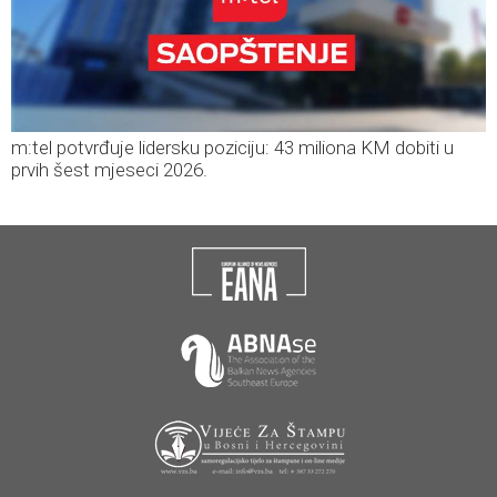
m:tel potvrđuje lidersku poziciju: 43 miliona KM dobiti u
prvih šest mjeseci 2026.