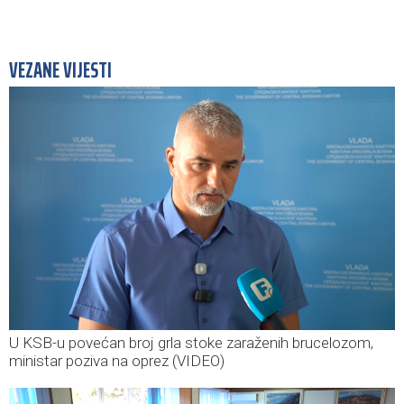
VEZANE VIJESTI
U KSB-u povećan broj grla stoke zaraženih brucelozom,
ministar poziva na oprez (VIDEO)