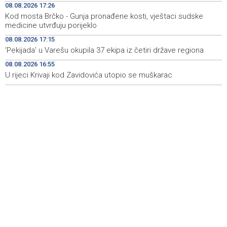
08.08.2026 17:26
Koncertom Marije Šerifović večeras se zatvara
18:05
Kod mosta Brčko - Gunja pronađene kosti, vještaci sudske
manifestacija 'Dani dijaspore Travnik 2026'
medicine utvrđuju porijeklo
Kod mosta Brčko - Gunja pronađene kosti, vještaci
17:26
08.08.2026 17:15
sudske medicine utvrđuju porijeklo
'Pekijada' u Varešu okupila 37 ekipa iz četiri države regiona
08.08.2026 16:55
'Pekijada' u Varešu okupila 37 ekipa iz četiri države
17:15
regiona
U rijeci Krivaji kod Zavidovića utopio se muškarac