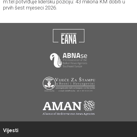
m:tel potvrđuje lidersku poziciju: 43 miliona KM dobiti u
prvih šest mjeseci 2026.
Vijesti