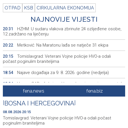
OTPAD
KSB
CIRKULARNA EKONOMIJA
NAJNOVIJE VIJESTI
HZHM: U sudaru vlakova zbrinute 24 ozlijeđene osobe,
20:31
12 zadržano na liječenju
Metković: Na Maratonu lađa se natječe 31 ekipa
20:22
Tomislavgrad: Veterani Vojne policije HVO-a odali
20:15
počast poginulim braniteljima
Najave događaja za 9. 8. 2026. godine (nedjelja)
18:54
Vance: SAD očekuje od Irana da osigura siguran protok
18:34
nafte kroz Hormuški moreuz
fena.news
fena.biz
Iranski šef sigurnosti: Hormuški moreuz će ostati
18:21
|
BOSNA I HERCEGOVINA
|
zatvoren dok SAD ne ispuni zahtjeve Teherana
08.08.2026 20:15
Iran 'vrlo blizu' dogovora s Omanom o novoj Hormuškoj
18:09
Tomislavgrad: Veterani Vojne policije HVO-a odali počast
brodskoj ruti
poginulim braniteljima