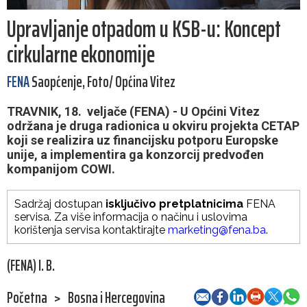
Upravljanje otpadom u KSB-u: Koncept
cirkularne ekonomije
FENA
Saopćenje, Foto/ Općina Vitez
TRAVNIK, 18. veljače (FENA) - U Općini Vitez
održana je druga radionica u okviru projekta CETAP
koji se realizira uz financijsku potporu Europske
unije, a implementira ga konzorcij predvođen
kompanijom COWI.
Sadržaj dostupan
isključivo pretplatnicima
FENA
servisa. Za više informacija o načinu i uslovima
korištenja servisa kontaktirajte
marketing@fena.ba
.
(FENA) I. B.
Početna
>
Bosna i Hercegovina