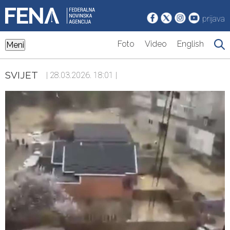
prijava
Foto
Video
English
Meni
SVIJET
| 28.03.2026. 18:01 |