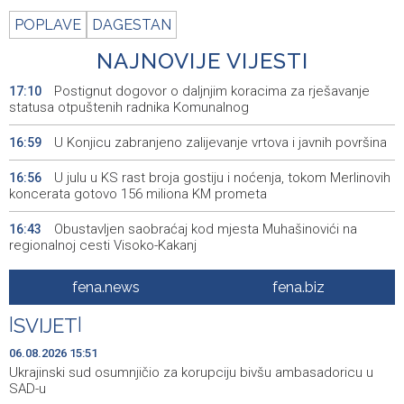
POPLAVE
DAGESTAN
NAJNOVIJE VIJESTI
Postignut dogovor o daljnjim koracima za rješavanje
17:10
statusa otpuštenih radnika Komunalnog
U Konjicu zabranjeno zalijevanje vrtova i javnih površina
16:59
U julu u KS rast broja gostiju i noćenja, tokom Merlinovih
16:56
koncerata gotovo 156 miliona KM prometa
Obustavljen saobraćaj kod mjesta Muhašinovići na
16:43
regionalnoj cesti Visoko-Kakanj
Ornitološko društvo 'Naše ptice': Stop krivolovu na
16:42
fena.news
fena.biz
prepelicu
|
SVIJET
|
Potvrđena optužnica protiv službenika Suda BiH Seada
16:32
Bublina zbog pronevjere
06.08.2026 15:51
Ukrajinski sud osumnjičio za korupciju bivšu ambasadoricu u
Četiri igrača Zrinjskog na dvojnoj registraciji u GOŠK-u
16:30
SAD-u