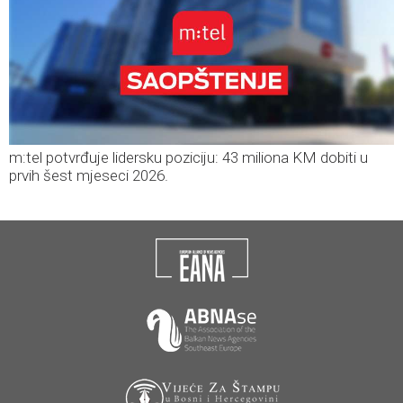
m:tel potvrđuje lidersku poziciju: 43 miliona KM dobiti u
prvih šest mjeseci 2026.