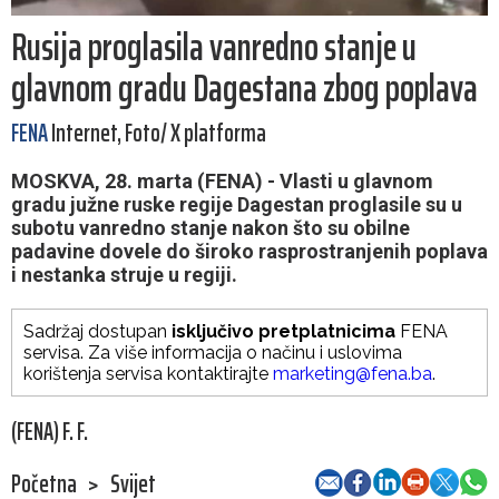
Rusija proglasila vanredno stanje u
glavnom gradu Dagestana zbog poplava
FENA
Internet, Foto/ X platforma
MOSKVA, 28. marta (FENA) - Vlasti u glavnom
gradu južne ruske regije Dagestan proglasile su u
subotu vanredno stanje nakon što su obilne
padavine dovele do široko rasprostranjenih poplava
i nestanka struje u regiji.
Sadržaj dostupan
isključivo pretplatnicima
FENA
servisa. Za više informacija o načinu i uslovima
korištenja servisa kontaktirajte
marketing@fena.ba
.
(FENA) F. F.
Početna
>
Svijet