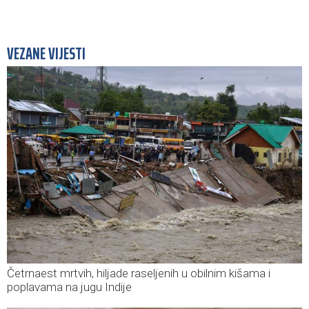
VEZANE VIJESTI
Četrnaest mrtvih, hiljade raseljenih u obilnim kišama i
poplavama na jugu Indije