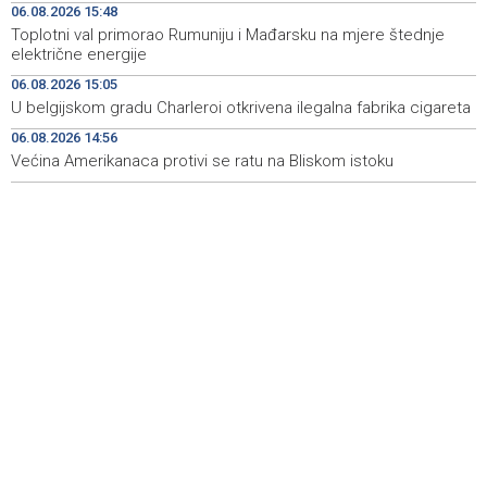
06.08.2026 15:48
Srbija: Sindikat traži da zaštita radnika na visokim
16:14
Toplotni val primorao Rumuniju i Mađarsku na mjere štednje
temperaturama uđe u zakon
električne energije
Obilježavanje 31. obljetnice VRO 'Maestral' i oslobođenja
16:05
06.08.2026 15:05
Jajca uz pokroviteljstvo HNS-a BiH
U belgijskom gradu Charleroi otkrivena ilegalna fabrika cigareta
06.08.2026 14:56
Vozač podlegao ozljedama nakon sudara kod
16:04
Tomislavgrada
Većina Amerikanaca protivi se ratu na Bliskom istoku