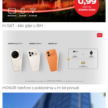
m:SAT - bilo gdje u BiH
HONOR telefoni s poklonima u m:tel ponudi